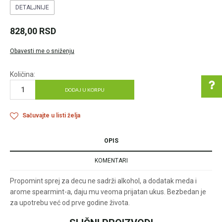
DETALJNIJE
828,00
RSD
Obavesti me o sniženju
Količina:
DODAJ U KORPU
Sačuvajte u listi želja
Pomoć pri kupovini
OPIS
KOMENTARI
Za više informacija u
vezi online porudžbine
Propomint sprej za decu ne sadrži alkohol, a dodatak meda i
arome spearmint-a, daju mu veoma prijatan ukus. Bezbedan je
pišite nam:
customers@oazazdrav
za upotrebu već od prve godine života.
lja.rs
ili pozovite: