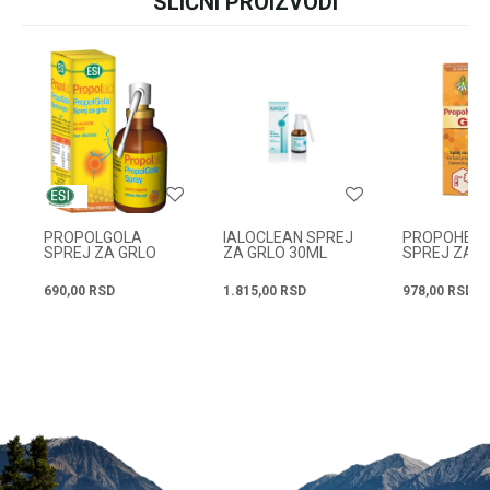
SLIČNI PROIZVODI
Ime/Nadimak
+381631105804
Email
Radno vreme
Svakog radnog dana od
08h do 16h
Poruka
PROPOLGOLA
IALOCLEAN SPREJ
PROPOHERB
SPREJ ZA GRLO
ZA GRLO 30ML
SPREJ ZA G
20 ML
30ML
690,00
RSD
1.815,00
RSD
978,00
RSD
POŠALJI