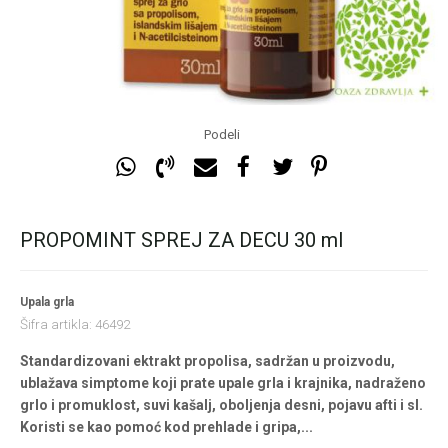
Podeli
PROPOMINT SPREJ ZA DECU 30 ml
Upala grla
Šifra artikla:
46492
Standardizovani ektrakt propolisa, sadržan u proizvodu,
ublažava simptome koji prate upale grla i krajnika, nadraženo
grlo i promuklost, suvi kašalj, oboljenja desni, pojavu afti i sl.
Koristi se kao pomoć kod prehlade i gripa,
...