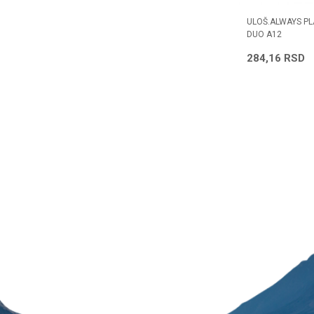
PACK 2X8
ULOŠCI LIBRESSE DNEVNI CLASSIC 50
ULOŠ.ALWAYS PL
KOM.
DUO A12
266,40
RSD
284,16
RSD