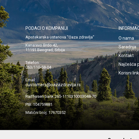
PODACI O KOMPANIJI
INFORMAC
Apotekarska ustanova "Oaza zdravlja"
O nama
Kanarevo Brdo 42,
Saradnja
11191 Beograd, Srbija
Kontakt
Telefon:
Najčešća p
063/110-58-04
Korisni lin
Email:
customers@oazazdravlja.rs
Raiffeisen bank 265-1110310003048-70
PIB: 104759881
Matični broj: 17670352