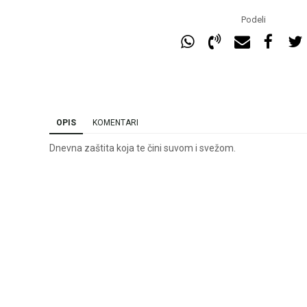
Podeli
OPIS
KOMENTARI
Dnevna zaštita koja te čini suvom i svežom.
Ime/Nadimak
Ema
Poruka