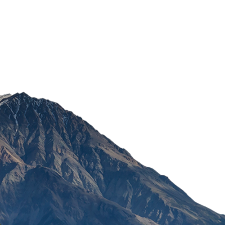
ULOŠCI LIBRESSE DUO 
FRESH
POŠALJI
311,04
RSD