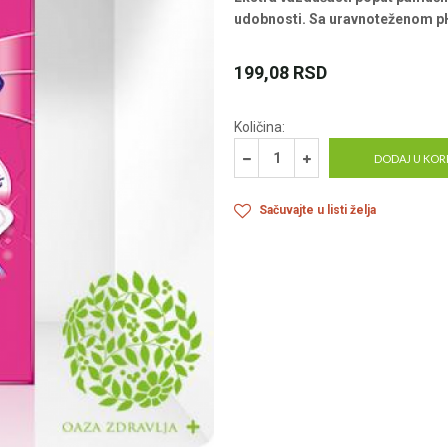
udobnosti. Sa uravnoteženom pH
199,08
RSD
Količina:
DODAJ U KOR
Sačuvajte u listi želja