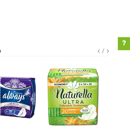
I
Pomoć pri kupovini
Za više informacija u
vezi online porudžbine
pišite nam:
customers@oazazdravlja.rs
ili pozovite:
+381631105804