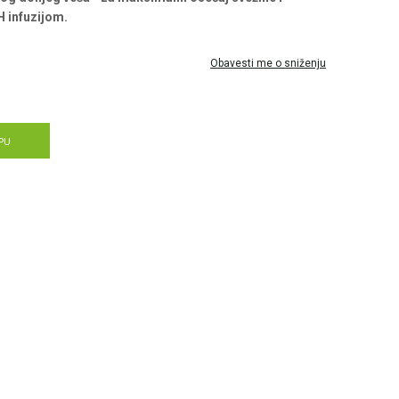
 infuzijom.
Obavesti me o sniženju
PU