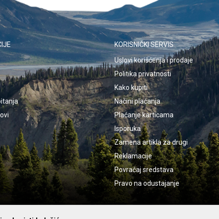
IJE
KORISNIČKI SERVIS
Uslovi korišćenja i prodaje
Politika privatnosti
Kako kupiti
itanja
Načini plaćanja
kovi
Plaćanje karticama
Isporuka
Zamena artikla za drugi
Reklamacije
Povraćaj sredstava
Pravo na odustajanje