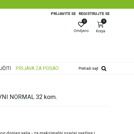
PRIJAVITE SE
REGISTRUJTE SE
0
0
Omiljeno
Korpa
UČITI
PRIJAVA ZA POSAO
Pretraži sajt
VNI NORMAL 32 kom.
g donjeg veša - za maksimalni osećaj svežine i