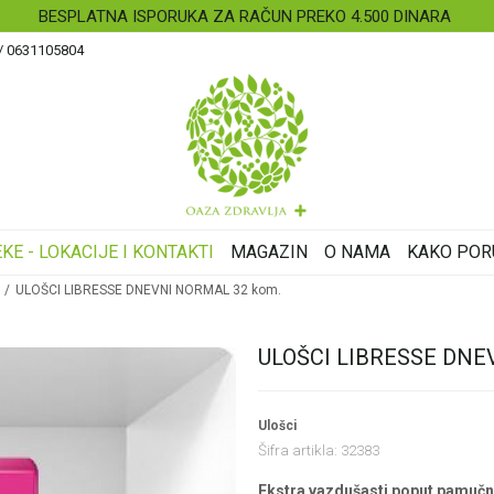
BESPLATNA ISPORUKA ZA RAČUN PREKO 4.500 DINARA
 / 0631105804
KE - LOKACIJE I KONTAKTI
MAGAZIN
O NAMA
KAKO POR
ULOŠCI LIBRESSE DNEVNI NORMAL 32 kom.
ULOŠCI LIBRESSE DNE
Ulošci
Šifra artikla:
32383
Ekstra vazdušasti poput pamučno