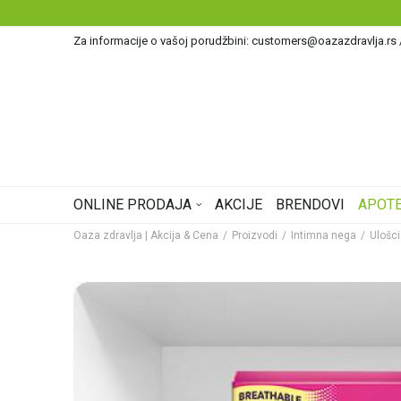
Za informacije o vašoj porudžbini: customers@oazazdravlja.rs
ONLINE PRODAJA
AKCIJE
BRENDOVI
APOTE
Oaza zdravlja | Akcija & Cena
Proizvodi
Intimna nega
Ulošci