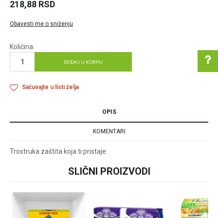
218,88
RSD
Obavesti me o sniženju
Količina:
DODAJ U KORPU
Sačuvajte u listi želja
Pomoć pri kupovini
OPIS
KOMENTARI
Za više informacija u
vezi online porudžbine
Trostruka zaštita koja ti pristaje.
pišite nam:
SLIČNI PROIZVODI
Ime/Nadimak
customers@oazazdrav
lja.rs
ili pozovite:
+381631105804
Email