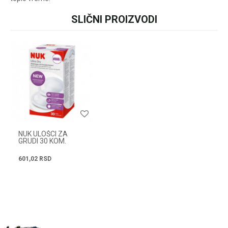
ili pozovite:
+381631105804
SLIČNI PROIZVODI
Ime/Nadimak
Email
Radno vreme
Svakog radnog dana od
08h do 16h
Poruka
NUK ULOŠCI ZA
GRUDI 30 KOM.
601,02
RSD
POŠALJI