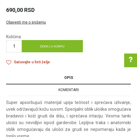
690,00
RSD
Obavesti me o sniženju
Količina:
DODAJ U KORPU
Sačuvajte u listi želja
OPIS
Pomoć pri kupovini
KOMENTARI
Super apsorbujući materijal upija tečnost i sprećava izlivanje,
uvek održavajuči kožu suvom. Specijalni oblik uloška omogućava
Za više informacija u
bradavici i koži grudi da dišu, i sprečava iritaciju. Veoma tanki
vezi online porudžbine
ulošci su nevidljivi ispod garderobe. Lepljiva traka i anatomski
pišite nam:
oblik omogućavaju da ulošci za grudi se nepomeraju kada je
customers@oazazdrav
toplo vreme.
lja.rs