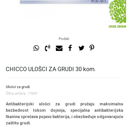
Podeli
CHICCO ULOŠCI ZA GRUDI 30 kom.
Ulošci za grudi
Šifra artikla:
17697
Antibakterijski ulošci za grudi pružaju maksimalnu
bezbednost tokom dojenja, specijalna antibakterijska
tkanina sprečava pojavu bakterija, i obezbeđuje odgovarajuću
zaštitu grudi.