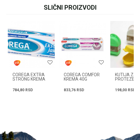
ili pozovite:
+381631105804
SLIČNI PROIZVODI
Ime/Nadimak
Email
Radno vreme
Svakog radnog dana od
08h do 16h
Poruka
COREGA EXTRA
COREGA COMFOR
KUTIJA ZA
STRONG KREMA
KREMA 40G
PROTEZE
MENTA 40ML
784,80
RSD
833,76
RSD
198,00
RSD
POŠALJI