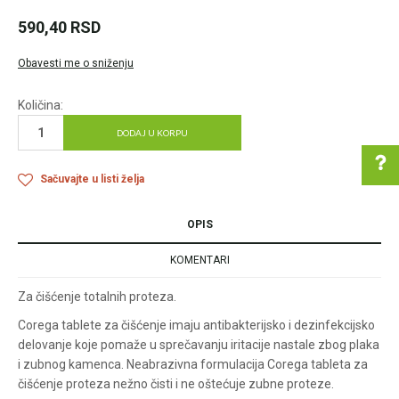
590,40
RSD
Obavesti me o sniženju
Količina:
DODAJ U KORPU
Sačuvajte u listi želja
OPIS
Pomoć pri kupovini
KOMENTARI
Za čišćenje totalnih proteza.
Za više informacija u
Corega tablete za čišćenje imaju antibakterijsko i dezinfekcijsko
vezi online porudžbine
delovanje koje pomaže u sprečavanju iritacije nastale zbog plaka
pišite nam:
i zubnog kamenca. Neabrazivna formulacija Corega tableta za
customers@oazazdrav
čišćenje proteza nežno čisti i ne oštećuje zubne proteze.
lja.rs