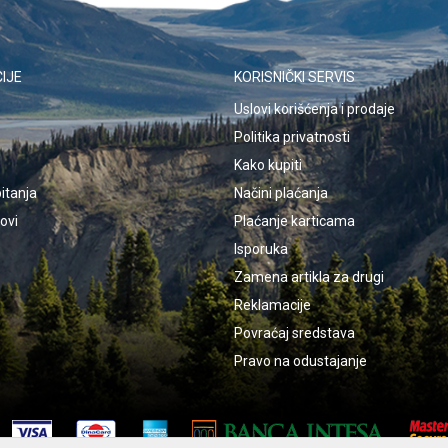
IJE
KORISNIČKI SERVIS
Uslovi korišćenja i prodaje
Politika privatnosti
Kako kupiti
itanja
Načini plaćanja
kovi
Plaćanje karticama
Isporuka
Zamena artikla za drugi
Reklamacije
Povraćaj sredstava
Pravo na odustajanje