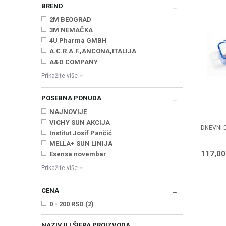
BREND
2M BEOGRAD
3M NEMAČKA
4U Pharma GMBH
A.C.R.A.F.,ANCONA,ITALIJA
A&D COMPANY
Prikažite više
POSEBNA PONUDA
NAJNOVIJE
VICHY SUN AKCIJA
DNEVNI 
Institut Josif Pančić
MELLA+ SUN LINIJA
117,0
Esensa novembar
Prikažite više
CENA
0 - 200 RSD (2)
NAZIV ILI ŠIFRA PROIZVODA