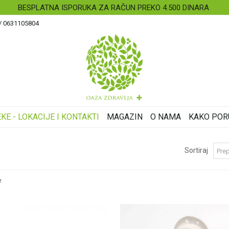
BESPLATNA ISPORUKA ZA RAČUN PREKO 4.500 DINARA
 / 0631105804
KE - LOKACIJE I KONTAKTI
MAGAZIN
O NAMA
KAKO POR
Sortiraj
r