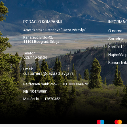
PODACI O KOMPANIJI
INFORMAC
Apotekarska ustanova "Oaza zdravlja"
O nama
Kanarevo Brdo 42,
Saradnja
11191 Beograd, Srbija
Kontakt
Telefon:
Najčešća p
063/110-58-04
Korisni lin
Email:
customers@oazazdravlja.rs
Raiffeisen bank 265-1110310003048-70
PIB: 104759881
Matični broj: 17670352