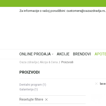
Za informacije o vašoj porudžbini: customers@oazazdravlja.rs
ONLINE PRODAJA
AKCIJE
BRENDOVI
APOTE
Oaza zdravlja | Akcija & Cena
Proizvodi
PROIZVODI
lase
Dentalni program
(1)
Galanterija
(1)
Resetujte filtere