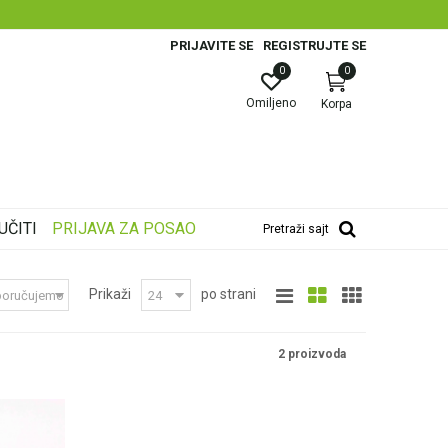
PRIJAVITE SE
REGISTRUJTE SE
0
0
Omiljeno
Korpa
UČITI
PRIJAVA ZA POSAO
Pretraži sajt
Prikaži
po strani
2 proizvoda