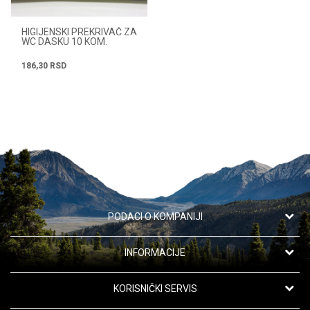
HIGIJENSKI PREKRIVAČ ZA
WC DASKU 10 KOM.
186,30
RSD
PODACI O KOMPANIJI
Apotekarska ustanova "Oaza zdravlja"
INFORMACIJE
Kanarevo Brdo 42,
11191 Beograd, Srbija
O nama
KORISNIČKI SERVIS
Saradnja