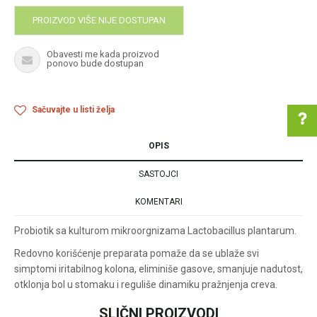
PROIZVOD VIŠE NIJE DOSTUPAN
Obavesti me kada proizvod
ponovo bude dostupan
Sačuvajte u listi želja
OPIS
SASTOJCI
Pomoć pri kupovini
KOMENTARI
Probiotik sa kulturom mikroorgnizama Lactobacillus plantarum.
Za više informacija u
vezi online porudžbine
Redovno korišćenje preparata pomaže da se ublaže svi
simptomi iritabilnog kolona, eliminiše gasove, smanjuje nadutost,
pišite nam:
otklonja bol u stomaku i reguliše dinamiku pražnjenja creva.
customers@oazazdrav
lja.rs
ili pozovite:
SLIČNI PROIZVODI
Ime/Nadimak