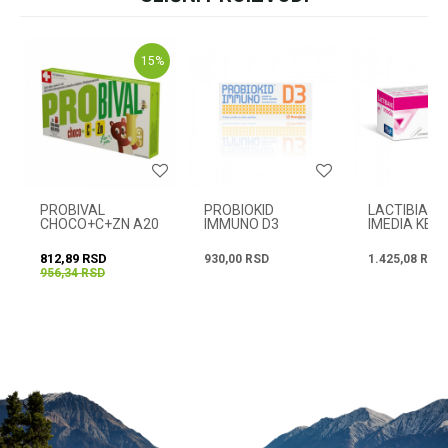
+381631105804
15
%
Email
Radno vreme
Svakog radnog dana od
08h do 16h
Poruka
PROBIVAL
PROBIOKID
LACTIBIANE
CHOCO+C+ZN A20
IMMUNO D3
IMEDIA KES.
KES.A10
812,89
RSD
930,00
RSD
1.425,08
RSD
956,34
RSD
POŠALJI