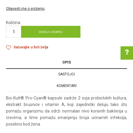
Obavesti me o sniženju
Količina:
DODAJ U KORPU
Sačuvajte u listi želja
OPIS
SASTOJCI
Pomoć pri kupovini
KOMENTARI
Bio-Kult® Pro-Cyan® kapsule sadrže 2 soja probiotskih kultura,
Za više informacija u
ekstrakt brusnice i vitamin A, koji zajednički deluju tako što
vezi online porudžbine
pomažu organizmu da održi normalan nivo korisnih bakterija u
crevima, a time pomažu smanjenju broja urinarnih infekcija,
pišite nam:
customers@oazazdrav
posebno kod žena.
lja.rs
ili pozovite: