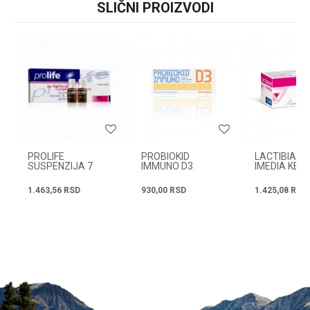
SLIČNI PROIZVODI
+381631105804
Ime/Nadimak
Email
Radno vreme
Svakog radnog dana od
08h do 16h
Poruka
PROLIFE
PROBIOKID
LACTIBIANE
SUSPENZIJA 7
IMMUNO D3
IMEDIA KES.
KOM.
KES.A10
1.463,56
RSD
930,00
RSD
1.425,08
RSD
POŠALJI