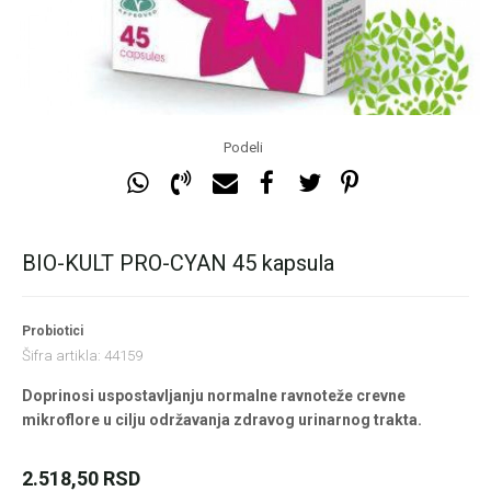
Podeli
BIO-KULT PRO-CYAN 45 kapsula
Probiotici
Šifra artikla:
44159
Doprinosi uspostavljanju normalne ravnoteže crevne
mikroflore u cilju održavanja zdravog urinarnog trakta.
2.518,50
RSD