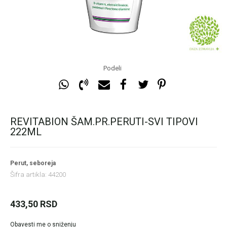
Podeli
REVITABION ŠAM.PR.PERUTI-SVI TIPOVI
222ML
Perut, seboreja
Šifra artikla:
44200
433,50
RSD
Obavesti me o sniženju