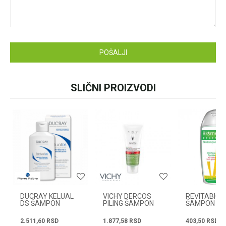
pišite nam:
customers@oazazdrav
lja.rs
ili pozovite:
+381631105804
POŠALJI
SLIČNI PROIZVODI
Radno vreme
Svakog radnog dana od
08h do 16h
DUCRAY KELUAL
VICHY DERCOS
REVITABION
DS ŠAMPON
PILING ŠAMPON
ŠAMPON PR
100ML
PROTIV PERUTI
PERUTI 222
250ML
2.511,60
RSD
1.877,58
RSD
403,50
RSD