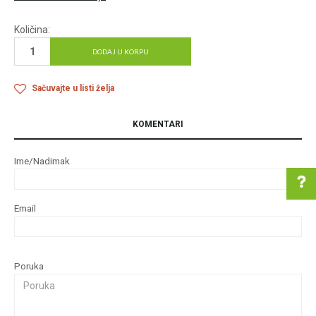
Količina:
DODAJ U KORPU
Sačuvajte u listi želja
KOMENTARI
Ime/Nadimak
Email
Pomoć pri kupovini
Poruka
Za više informacija u
vezi online porudžbine