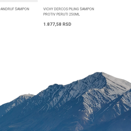
 DANDRUF ŠAMPON
VICHY DERCOS PILING ŠAMPON
REVITABI
PROTIV PERUTI 250ML
TIPOVI 2
Radno vreme
Svakog radnog dana od
1.877,58
RSD
433,50
08h do 16h