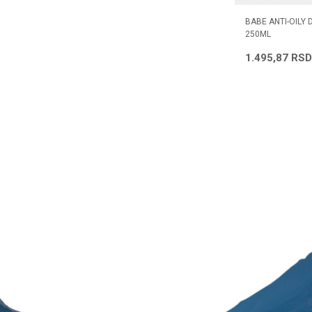
MPON -
DUCRAY KELUAL DS ŠAMPON 100ML
BABE ANTI-OILY
250ML
2.511,60
RSD
1.495,87
RSD