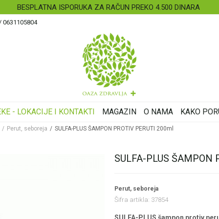
BESPLATNA ISPORUKA ZA RAČUN PREKO 4.500 DINARA
 / 0631105804
KE - LOKACIJE I KONTAKTI
MAGAZIN
O NAMA
KAKO POR
Perut, seboreja
SULFA-PLUS ŠAMPON PROTIV PERUTI 200ml
SULFA-PLUS ŠAMPON P
Perut, seboreja
Šifra artikla:
37854
SULFA-PLUS šampon protiv peruti