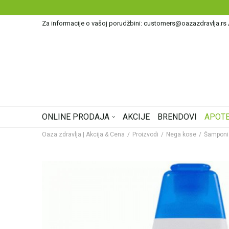
Za informacije o vašoj porudžbini: customers@oazazdravlja.rs
ONLINE PRODAJA
AKCIJE
BRENDOVI
APOTE
Oaza zdravlja | Akcija & Cena
Proizvodi
Nega kose
Šamponi