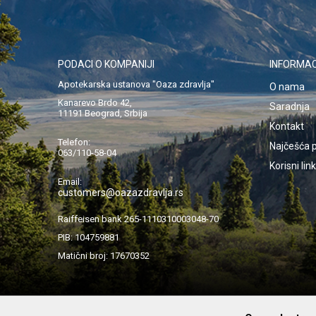
PODACI O KOMPANIJI
INFORMAC
Apotekarska ustanova "Oaza zdravlja"
O nama
Kanarevo Brdo 42,
Saradnja
11191 Beograd, Srbija
Kontakt
Telefon:
Najčešća p
063/110-58-04
Korisni lin
Email:
customers@oazazdravlja.rs
Raiffeisen bank 265-1110310003048-70
PIB: 104759881
Matični broj: 17670352