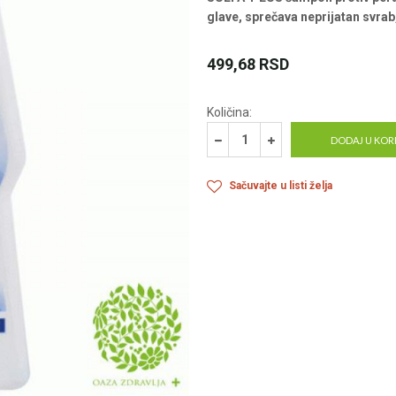
glave, sprečava neprijatan svrab,
499,68
RSD
Količina:
DODAJ U KOR
Sačuvajte u listi želja