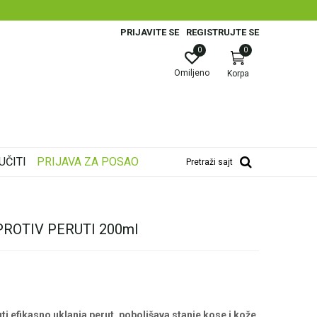
PRIJAVITE SE
REGISTRUJTE SE
0
0
Omiljeno
Korpa
UČITI
PRIJAVA ZA POSAO
Pretraži sajt
ROTIV PERUTI 200ml
 efikasno uklanja perut, poboljšava stanje kose i kože