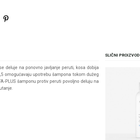
SLIČNI PROIZVOD
eluje na ponovno javljanje peruti, kosa dobija
 pH 5,5 omogućavaju upotrebu šampona tokom dužeg
A-PLUS šamponu protiv peruti povoljno deluju na
utanje.
il