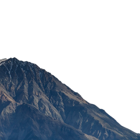
DUCRAY SQUANORM ŠA
MASNA PERUT 200ML
2.283,90
RSD
POŠALJI