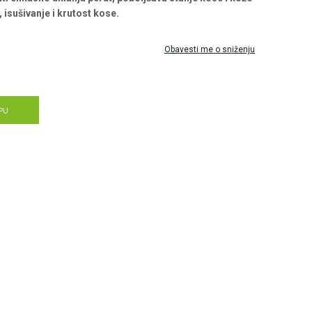
 isušivanje i krutost kose.
Obavesti me o sniženju
PU