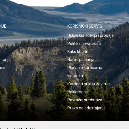
IJE
KORISNIČKI SERVIS
Uslovi korišćenja i prodaje
Politika privatnosti
Kako kupiti
itanja
Načini plaćanja
kovi
Plaćanje karticama
Isporuka
Zamena artikla za drugi
Reklamacije
Povraćaj sredstava
Pravo na odustajanje