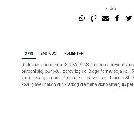
Podeli
OPIS
SASTOJCI
KOMENTARI
Redovnom primenom SULFA-PLUS šampona preventivno se d
prirodni sjaj, punoću i zdrav izgled. Blaga formulacija i
vremenskog perioda. Primenjene aktivne supstance u SULF
kožu glave i nakon vrlo kratkog vremena vidno smanjuju per
Ime/Nadimak
Ema
Poruka