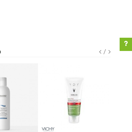
I
Pomoć pri kupovini
Za više informacija u
vezi online porudžbine
pišite nam:
customers@oazazdravlja.rs
ili pozovite:
+381631105804