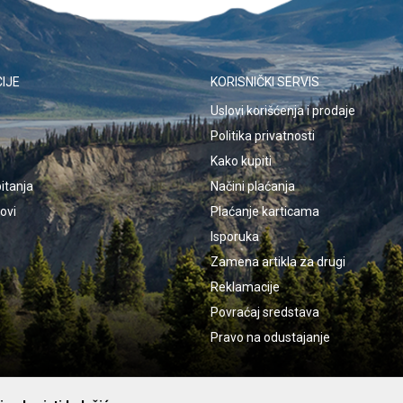
IJE
KORISNIČKI SERVIS
Uslovi korišćenja i prodaje
Politika privatnosti
Kako kupiti
itanja
Načini plaćanja
kovi
Plaćanje karticama
Isporuka
Zamena artikla za drugi
Reklamacije
Povraćaj sredstava
Pravo na odustajanje