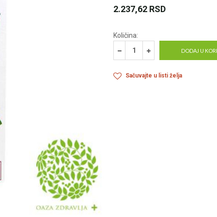
2.237,62
RSD
Količina:
DODAJ U KOR
Sačuvajte u listi želja