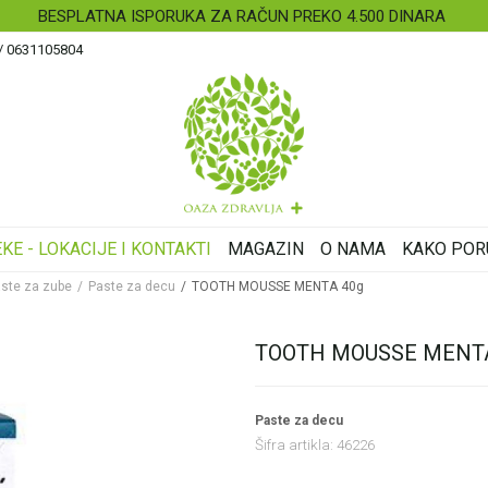
BESPLATNA ISPORUKA ZA RAČUN PREKO 4.500 DINARA
 / 0631105804
KE - LOKACIJE I KONTAKTI
MAGAZIN
O NAMA
KAKO POR
ste za zube
Paste za decu
TOOTH MOUSSE MENTA 40g
TOOTH MOUSSE MENTA
Paste za decu
Šifra artikla:
46226