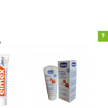
I
Pomoć pri kupovini
Za više informacija u
vezi online porudžbine
pišite nam:
customers@oazazdravlja.rs
ili pozovite:
+381631105804