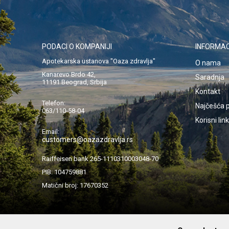
PODACI O KOMPANIJI
INFORMAC
Apotekarska ustanova "Oaza zdravlja"
O nama
Kanarevo Brdo 42,
Saradnja
11191 Beograd, Srbija
Kontakt
Telefon:
Najčešća p
063/110-58-04
Korisni lin
Email:
customers@oazazdravlja.rs
Raiffeisen bank 265-1110310003048-70
PIB: 104759881
Matični broj: 17670352