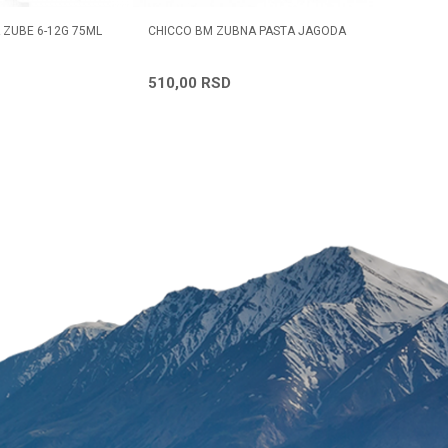
 ZUBE 6-12G 75ML
CHICCO BM ZUBNA PASTA JAGODA
Radno vreme
Svakog radnog dana od
510,00
RSD
08h do 16h