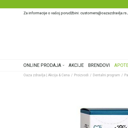
Za informacije o vašoj porudžbini: customers@oazazdravlja.rs
ONLINE PRODAJA
AKCIJE
BRENDOVI
APOTE
Oaza zdravlja | Akcija & Cena
Proizvodi
Dentalni program
Pa