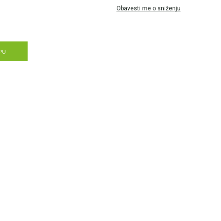
Obavesti me o sniženju
PU