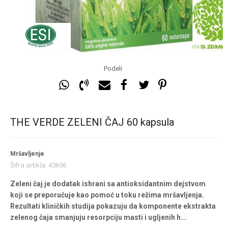
Podeli
THE VERDE ZELENI ČAJ 60 kapsula
Mršavljenje
Šifra artikla:
43656
Zeleni čaj je dodatak ishrani sa antioksidantnim dejstvom
koji se preporučuje kao pomoć u toku režima mršavljenja.
Rezultati kliničkih studija pokazuju da komponente ekstrakta
zelenog čaja smanjuju resorpciju masti i ugljenih h
...