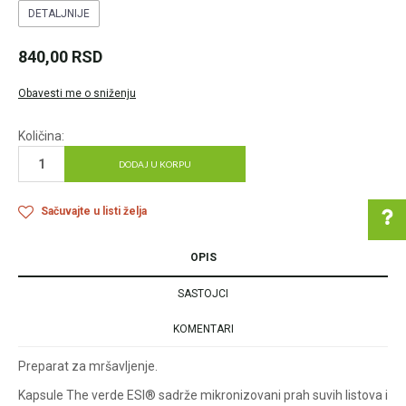
DETALJNIJE
840,00
RSD
Obavesti me o sniženju
Količina:
DODAJ U KORPU
Sačuvajte u listi želja
OPIS
Pomoć pri kupovini
SASTOJCI
KOMENTARI
Preparat za mršavljenje.
Za više informacija u
vezi online porudžbine
Kapsule The verde ESI® sadrže mikronizovani prah suvih listova i