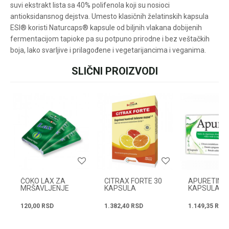
suvi ekstrakt lista sa 40% polifenola koji su nosioci
pišite nam:
customers@oazazdrav
antioksidansnog dejstva. Umesto klasičnih želatinskih kapsula
lja.rs
ESI® koristi Naturcaps® kapsule od biljnih vlakana dobijenih
ili pozovite:
+381631105804
fermentacijom tapioke pa su potpuno prirodne i bez veštačkih
boja, lako svarljive i prilagođene i vegetarijancima i veganima.
SLIČNI PROIZVODI
Ime/Nadimak
Radno vreme
Svakog radnog dana od
08h do 16h
Email
Poruka
ČOKO LAX ZA
CITRAX FORTE 30
APURETIN S
MRŠAVLJENJE
KAPSULA
KAPSULA
120,00
RSD
1.382,40
RSD
1.149,35
RSD