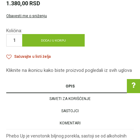
1.380,00
RSD
Obavesti me o sniženju
Količina:
DODAJ U KORPU
Sačuvajte u listi želja
Kliknite na ikonicu kako biste proizvod pogledali iz svih uglova
OPIS
SAVETI ZA KORIŠĆENJE
Pomoć pri kupovini
SASTOJCI
KOMENTARI
Phebo Up je venotonik biljnog porekla, sastoji se od alkoholnih
Za više informacija u