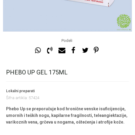
Podeli
PHEBO UP GEL 175ML
Lokalni preparati
Šifra artikla:
57424
Phebo Up se preporučuje kod hronične venske isuficijencije,
umornih i teških nogu, kapilarne fragilnosti, teleangiektazije,
varikoznih vena, grčeva u nogama, oštećenja i atrofije kože.