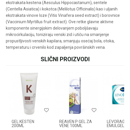
ekstrakata kestena (Aesculus Hippocastanum), sentele
vezi online porudžbine
(Centella Asiatica) i kokotca (Melilotus Officinalis) kao i uljanih
pišite nam:
ekstrakata vinove loze (Vitis Vinafera seed extract) i borovnice
customers@oazazdrav
(Vaccinium Myrtillus fruit extract). Ove retke glavne aktivne
lja.rs
ili pozovite:
komponente sinergijskim delovanjem poboljšavaju
+381631105804
mikrocirkulaciju, toniziraju venski zid i utiču na smanjenje
propustljivosti venskih kapilara, smanjuju osećaj bola, otoka,
temperaturu i crvenilo kod zapaljenja površinskih vena.
Radno vreme
SLIČNI PROIZVODI
Ime/Nadimak
Svakog radnog dana od
08h do 16h
Email
Poruka
GEL KESTEN
REAVEN P GEL ZA
LEVORAG
200ML
VENE 100ML
EMULGEL A