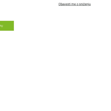
Obavesti me o sniženju
PU