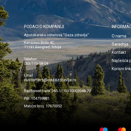
PODACI O KOMPANIJI
INFORMAC
Apotekarska ustanova "Oaza zdravlja"
O nama
Kanarevo Brdo 42,
Saradnja
11191 Beograd, Srbija
Kontakt
Telefon:
Najčešća p
063/110-58-04
Korisni lin
Email:
customers@oazazdravlja.rs
Raiffeisen bank 265-1110310003048-70
PIB: 104759881
Matični broj: 17670352