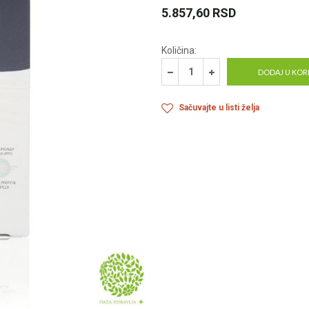
5.857,60
RSD
Količina:
DODAJ U KOR
Sačuvajte u listi želja