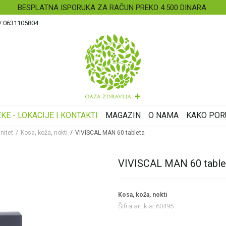
BESPLATNA ISPORUKA ZA RAČUN PREKO 4.500 DINARA
 / 0631105804
KE - LOKACIJE I KONTAKTI
MAGAZIN
O NAMA
KAKO POR
nitet
Kosa, koža, nokti
VIVISCAL MAN 60 tableta
VIVISCAL MAN 60 table
Kosa, koža, nokti
Šifra artikla:
60495