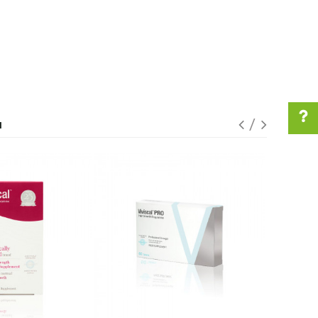
I
Pomoć pri kupovini
Za više informacija u
vezi online porudžbine
pišite nam:
customers@oazazdravlja.rs
ili pozovite:
+381631105804