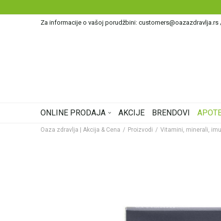
Za informacije o vašoj porudžbini: customers@oazazdravlja.rs
ONLINE PRODAJA
AKCIJE
BRENDOVI
APOTE
Oaza zdravlja | Akcija & Cena
Proizvodi
Vitamini, minerali, imu