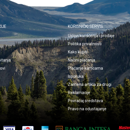
IJE
KORISNIČKI SERVIS
Uslovi korišćenja i prodaje
Politika privatnosti
Kako kupiti
itanja
Načini plaćanja
kovi
Plaćanje karticama
Isporuka
Zamena artikla za drugi
Reklamacije
Povraćaj sredstava
Pravo na odustajanje