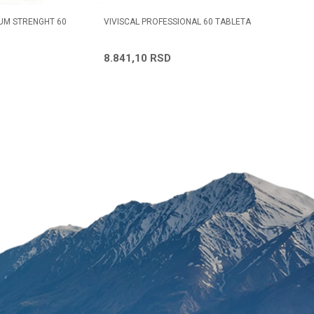
UM STRENGHT 60
VIVISCAL PROFESSIONAL 60 TABLETA
TERRA NO
KAPSULA
Radno vreme
8.841,10
RSD
2.409,
Svakog radnog dana od
08h do 16h