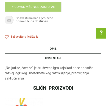
PROIZVOD VIŠE NIJE DOSTUPAN
Obavesti me kada proizvod
ponovo bude dostupan
Sačuvajte u listi želja
OPIS
Pomoć pri kupovini
KOMENTARI
„Ne ljuti se, čoveče“ je društvena igra koja kod dece podstiče
Za više informacija u
razvoj logičkog i matematičkog razmišljanja, predviđanja i
vezi online porudžbine
zaključivanja.
pišite nam:
SLIČNI PROIZVODI
Ime/Nadimak
customers@oazazdrav
lja.rs
ili pozovite:
+381631105804
Email