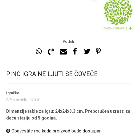
Podeli
PINO IGRA NE LJUTI SE ČOVEČE
Igračke
Šifra artikla:
37998
Dimenzije table za igru: 24x24x3.3 cm. Preporučen uzrast: za
decu stariju od 5 godina.
Obavestite me kada proizvod bude dostupan