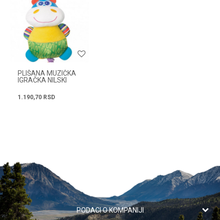
Radno vreme
Svakog radnog dana od
Poruka
08h do 16h
PLIŠANA MUZIČKA
IGRAČKA NILSKI
KONJ 81528
1.190,70
RSD
POŠALJI
PODACI O KOMPANIJI