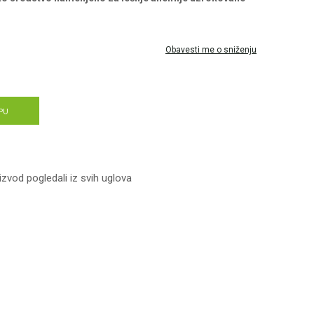
Obavesti me o sniženju
PU
izvod pogledali iz svih uglova