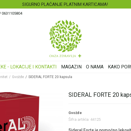
BESPLATNA ISPORUKA ZA RAČUN PREKO 4.500 DINARA
 / 0631105804
KE - LOKACIJE I KONTAKTI
MAGAZIN
O NAMA
KAKO POR
nitet
Gvožđe
SIDERAL FORTE 20 kapsula
SIDERAL FORTE 20 kaps
Gvožđe
Šifra artikla:
44125
Sideral Forte je pomoćno lekov