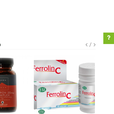
I
Pomoć pri kupovini
Za više informacija u
vezi online porudžbine
pišite nam:
customers@oazazdravlja.rs
ili pozovite:
+381631105804