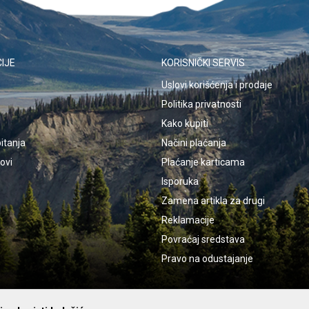
IJE
KORISNIČKI SERVIS
Uslovi korišćenja i prodaje
Politika privatnosti
Kako kupiti
itanja
Načini plaćanja
kovi
Plaćanje karticama
Isporuka
Zamena artikla za drugi
Reklamacije
Povraćaj sredstava
Pravo na odustajanje