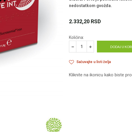
nedostatkom gvožđa.
2.332,20
RSD
Količina:
DODAJ U KOR
Sačuvajte u listi želja
Kliknite na ikonicu kako biste pro