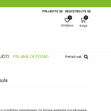
PRIJAVITE SE
REGISTRUJTE SE
0
0
Omiljeno
Korpa
UČITI
PRIJAVA ZA POSAO
Pretraži sajt
ula
ito sredstvo namenjeno za lečnje anemije uzrokovane