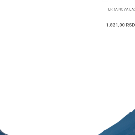
FERROLIN C POCET DRINK 24
TERRA NOVA EAS
KOMADA PO 20ML
1.080,00
RSD
1.821,00
RSD