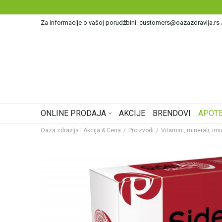
Za informacije o vašoj porudžbini: customers@oazazdravlja.rs
ONLINE PRODAJA
AKCIJE
BRENDOVI
APOTE
Oaza zdravlja | Akcija & Cena
Proizvodi
Vitamini, minerali, imu