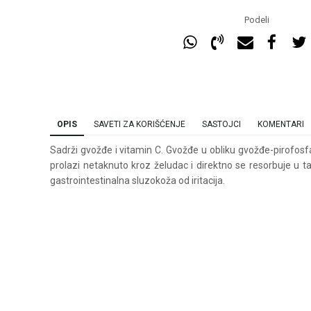
Podeli
OPIS
SAVETI ZA KORIŠĆENJE
SASTOJCI
KOMENTARI
Sadrži gvožđe i vitamin C. Gvožđe u obliku gvožđe-pirofos
prolazi netaknuto kroz želudac i direktno se resorbuje u ta
gastrointestinalna sluzokoža od iritacija.
Ime/Nadimak
Ema
Poruka