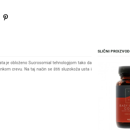
SLIČNI PROIZVOD
fata je obloženo Sucrosomial tehnologijom tako da
nkom crevu. Na taj način se štiti sluzokoža usta i
il