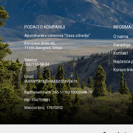
PODACI O KOMPANIJI
INFORMAC
Apotekarska ustanova "Oaza zdravlja"
O nama
Kanarevo Brdo 42,
Saradnja
11191 Beograd, Srbija
Kontakt
Telefon:
Najčešća p
063/110-58-04
Korisni lin
Email:
customers@oazazdravlja.rs
Raiffeisen bank 265-1110310003048-70
PIB: 104759881
Matični broj: 17670352