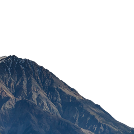
FERRO C SIRUP 200ML
976,50
RSD
POŠALJI