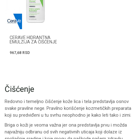
CERAVE HIDRANTNA
EMULZIJA ZA ČIŠĆENJE
ZA NORMALNU DO SUVU
KOŽU 236ML
967,68
RSD
Čišćenje
Redovno i temeljno čišćenje kože lica i tela predstavlja osnov
svake pravilne nege. Pravilno korišćenje kozmetičkih preparata
koji su predviđeni u tu svrhu neophodno je kako leti tako i zimi.
Briga o koži je veoma važna jer ona predstavlja prvu i možda
najvažniju odbranu od svih negativnih uticaja koji dolaze iz
spoljašnje sredine i koje mogu da naškode našem zdravlju.