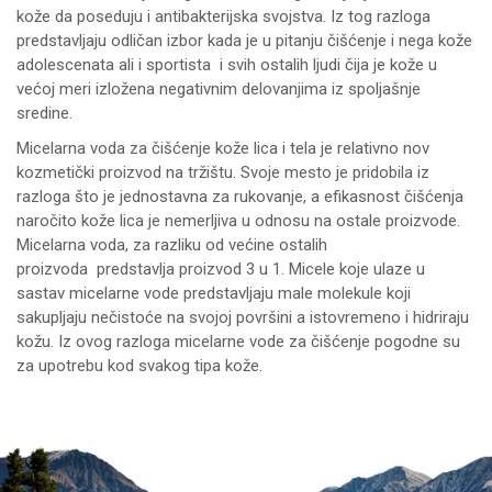
kože da poseduju i antibakterijska svojstva. Iz tog razloga
predstavljaju odličan izbor kada je u pitanju čišćenje i nega kože
adolescenata ali i sportista i svih ostalih ljudi čija je kože u
većoj meri izložena negativnim delovanjima iz spoljašnje
sredine.
Micelarna voda za čišćenje kože lica i tela je relativno nov
kozmetički proizvod na tržištu. Svoje mesto je pridobila iz
razloga što je jednostavna za rukovanje, a efikasnost čišćenja
naročito kože lica je nemerljiva u odnosu na ostale proizvode.
Micelarna voda, za razliku od većine ostalih
proizvoda predstavlja proizvod 3 u 1. Micele koje ulaze u
sastav micelarne vode predstavljaju male molekule koji
sakupljaju nečistoće na svojoj površini a istovremeno i hidriraju
kožu. Iz ovog razloga micelarne vode za čišćenje pogodne su
za upotrebu kod svakog tipa kože.