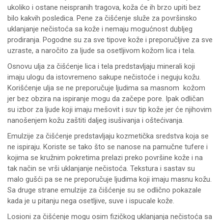
ukoliko i ostane neispranih tragova, koža će ih brzo upiti bez
bilo kakvih posledica. Pene za čišćenje služe za površinsko
uklanjanje nečistoća sa kože i nemaju mogućnost dubljeg
prodiranja. Pogodne su za sve tipove kože i preporučljive za sve
uzraste, a naročito za ljude sa osetljivom kožom lica i tela.
Osnovu ulja za čišćenje lica i tela predstavljaju minerali koji
imaju ulogu da istovremeno sakupe nečistoće i neguju kožu.
Korišćenje ulja se ne preporučuje ljudima sa masnom kožom
jer bez obzira na ispiranje mogu da začepe pore. Ipak odličan
su izbor za ljude koji imaju mešovit i suv tip kože jer će njihovim
nanošenjem kožu zaštiti daljeg isušivanja i oštećivanja.
Emulzije za čišćenje predstavljaju kozmetička sredstva koja se
ne ispiraju. Koriste se tako što se nanose na pamučne tufere i
kojima se kružnim pokretima prelazi preko površine kože i na
tak način se vrši uklanjanje nečistoća. Tekstura i sastav su
malo gušći pa se ne preporučuje ljudima koji imaju masnu kožu.
Sa druge strane emulzije za čišćenje su se odlično pokazale
kada je u pitanju nega osetljive, suve i ispucale kože.
Losioni za čišćenje mogu osim fizičkog uklanjanja nečistoća sa