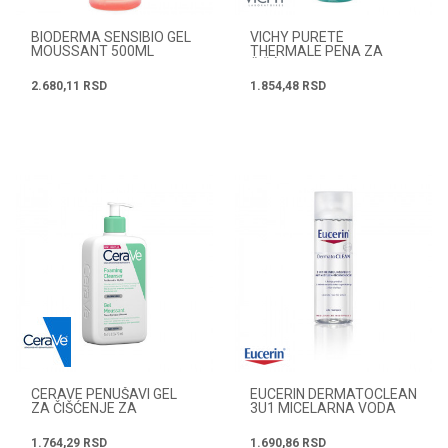
BIODERMA SENSIBIO GEL
VICHY PURETÉ
MOUSSANT 500ML
THERMALE PENA ZA
ČIŠĆENJE OSETLJIVE
KOŽE 150 ML
2.680,11
RSD
1.854,48
RSD
CERAVE PENUŠAVI GEL
EUCERIN DERMATOCLEAN
ZA ČIŠĆENJE ZA
3U1 MICELARNA VODA
NORMALNU DO MASNU
200 ML
KOŽU 473ML
1.764,29
RSD
1.690,86
RSD