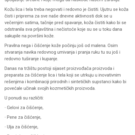
Kožu lica i tela treba negovati i redovno je čistiti. Ujutru se koža
čisti i priprema za sve naše dnevne aktivnosti dok se u
večernjim satima, tačnije pred spavanje, koža čistiti kako bi se
odstranila sva prljavština i nečistoće koje su se u toku dana
sakupile na površini kože.
Pravilna nega i čišćenje kože počinju još od malena. Osim
stvaranja navika redovnog umivanja i pranja ruku tu su još i
redovno tuširanje i kupanje.
Danas na tržištu postoji sijaset proizvođača proizvoda i
preparata za čišćenje lica i tela koji se utrkuju u inovativnim
rešenjima i kombinaciji prirodnih i sintetičkih supstanci kako bi
povećale učinak svojih kozmetičkih proizvoda.
U ponudi su različiti:
∙ Gelovi za čišćenje,
∙ Pene za čišćenje,
∙ Ulja za čišćenje,