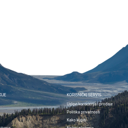
IJE
KORISNIČKI SERVIS
Uslovi korišćenja i prodaje
Politika privatnosti
Kako kupiti
itanja
Načini plaćanja