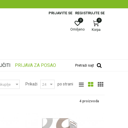
PRIJAVITE SE
REGISTRUJTE SE
0
0
Omiljeno
Korpa
UČITI
PRIJAVA ZA POSAO
Pretraži sajt
Prikaži
po strani
4 proizvoda