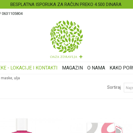
BESPLATNA ISPORUKA ZA RAČUN PREKO 4.500 DINARA
 / 0631105804
KE - LOKACIJE I KONTAKTI
MAGAZIN
O NAMA
KAKO POR
 maske, ulja
Sortiraj