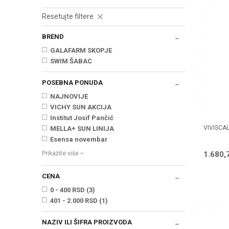
Resetujte filtere
BREND
GALAFARM SKOPJE
SWIM ŠABAC
POSEBNA PONUDA
NAJNOVIJE
VICHY SUN AKCIJA
Institut Josif Pančić
VIVISCA
MELLA+ SUN LINIJA
Esensa novembar
1.680,
Prikažite više
CENA
0 - 400 RSD (3)
401 - 2.000 RSD (1)
NAZIV ILI ŠIFRA PROIZVODA