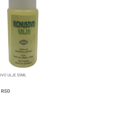
OVO ULJE 50ML
0
RSD