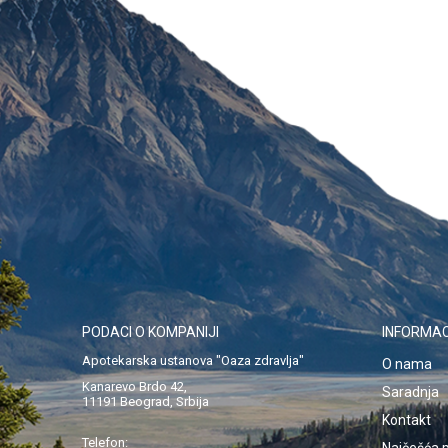
PODACI O KOMPANIJI
INFORMAC
Apotekarska ustanova "Oaza zdravlja"
O nama
Kanarevo Brdo 42,
Saradnja
11191 Beograd, Srbija
Kontakt
Telefon:
Najčešća p