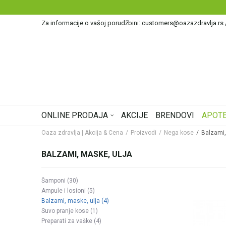
Za informacije o vašoj porudžbini: customers@oazazdravlja.rs
ONLINE PRODAJA
AKCIJE
BRENDOVI
APOTE
Oaza zdravlja | Akcija & Cena
Proizvodi
Nega kose
Balzami,
BALZAMI, MASKE, ULJA
Šamponi
(30)
Ampule i losioni
(5)
Balzami, maske, ulja
(4)
Suvo pranje kose
(1)
Preparati za vaške
(4)