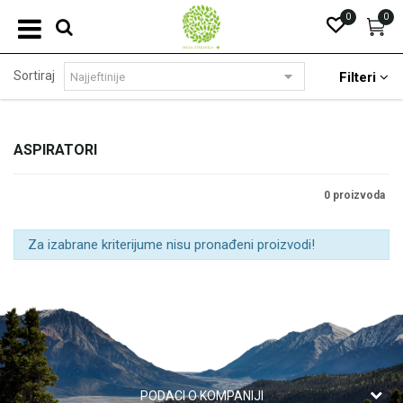
0
0
Sortiraj
Filteri
ASPIRATORI
0 proizvoda
Za izabrane kriterijume nisu pronađeni proizvodi!
PODACI O KOMPANIJI