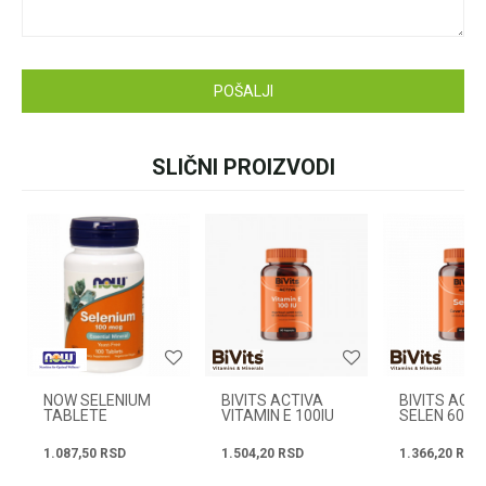
pišite nam:
customers@oazazdrav
lja.rs
ili pozovite:
+381631105804
POŠALJI
SLIČNI PROIZVODI
Radno vreme
Svakog radnog dana od
08h do 16h
NOW SELENIUM
BIVITS ACTIVA
BIVITS ACTI
TABLETE
VITAMIN E 100IU
SELEN 60
100X100MCG
60 TABLETA
TABLETA
1.087,50
RSD
1.504,20
RSD
1.366,20
RSD