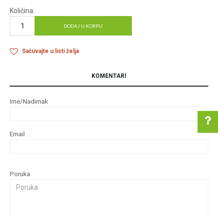
Količina:
DODAJ U KORPU
Sačuvajte u listi želja
KOMENTARI
Ime/Nadimak
Email
Pomoć pri kupovini
Poruka
Za više informacija u
vezi online porudžbine