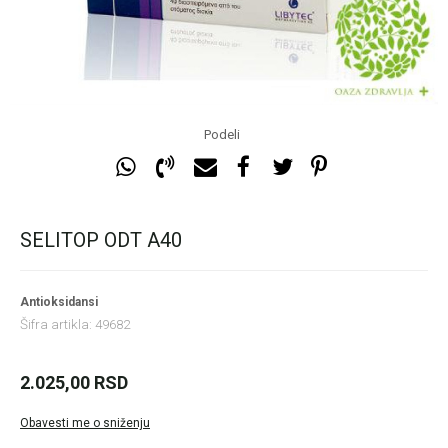
Podeli
SELITOP ODT A40
Antioksidansi
Šifra artikla:
49682
2.025,00
RSD
Obavesti me o sniženju