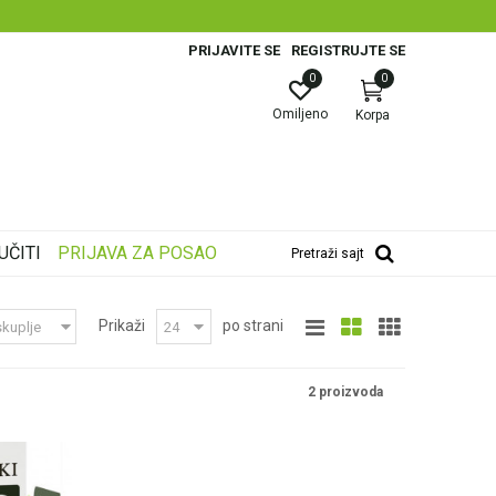
PRIJAVITE SE
REGISTRUJTE SE
0
0
Omiljeno
Korpa
UČITI
PRIJAVA ZA POSAO
Pretraži sajt
Prikaži
po strani
2 proizvoda