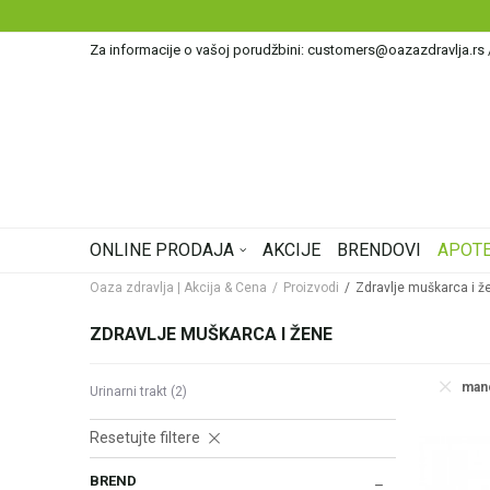
Za informacije o vašoj porudžbini: customers@oazazdravlja.rs
ONLINE PRODAJA
AKCIJE
BRENDOVI
APOTE
Oaza zdravlja | Akcija & Cena
Proizvodi
Zdravlje muškarca i ž
ZDRAVLJE MUŠKARCA I ŽENE
mano
Urinarni trakt
(2)
Resetujte filtere
BREND