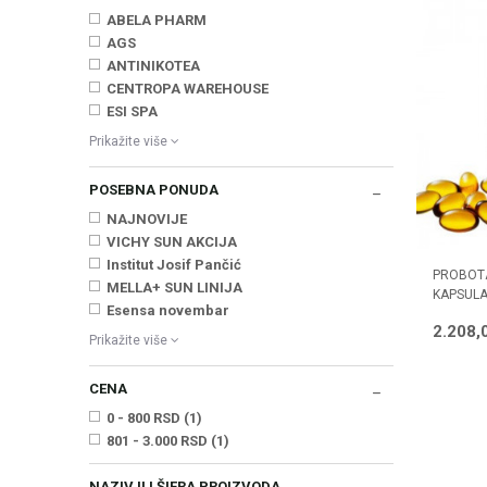
ABELA PHARM
AGS
ANTINIKOTEA
CENTROPA WAREHOUSE
ESI SPA
Prikažite više
POSEBNA PONUDA
NAJNOVIJE
VICHY SUN AKCIJA
Institut Josif Pančić
PROBOTA
MELLA+ SUN LINIJA
KAPSUL
Esensa novembar
2.208,
Prikažite više
CENA
0 - 800 RSD (1)
801 - 3.000 RSD (1)
NAZIV ILI ŠIFRA PROIZVODA