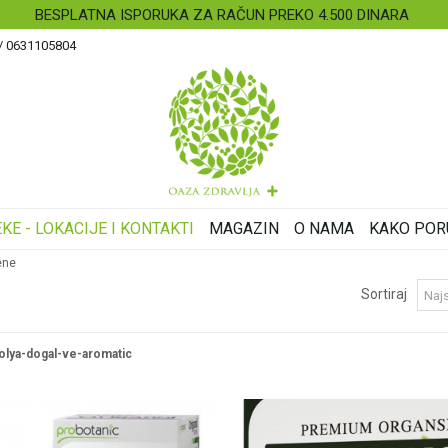
BESPLATNA ISPORUKA ZA RAČUN PREKO 4.500 DINARA
 / 0631105804
KE - LOKACIJE I KONTAKTI
MAGAZIN
O NAMA
KAKO POR
ene
Sortiraj
lya-dogal-ve-aromatic