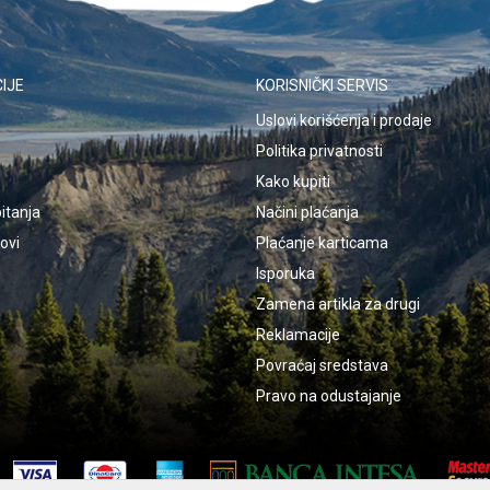
IJE
KORISNIČKI SERVIS
Uslovi korišćenja i prodaje
Politika privatnosti
Kako kupiti
itanja
Načini plaćanja
kovi
Plaćanje karticama
Isporuka
Zamena artikla za drugi
Reklamacije
Povraćaj sredstava
Pravo na odustajanje