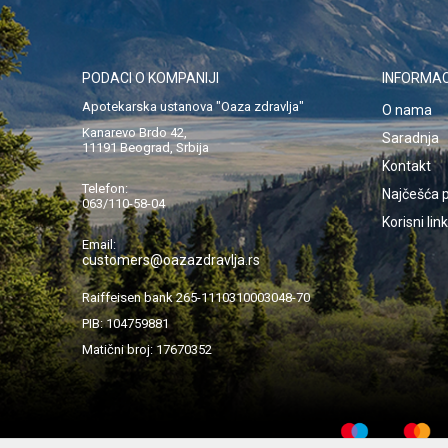
PODACI O KOMPANIJI
INFORMAC
Apotekarska ustanova "Oaza zdravlja"
O nama
Kanarevo Brdo 42,
Saradnja
11191 Beograd, Srbija
Kontakt
Telefon:
Najčešća p
063/110-58-04
Korisni lin
Email:
customers@oazazdravlja.rs
Raiffeisen bank 265-1110310003048-70
PIB: 104759881
Matični broj: 17670352