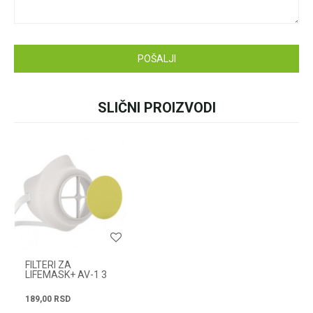
pišite nam:
customers@oazazdrav
lja.rs
ili pozovite:
POŠALJI
+381631105804
SLIČNI PROIZVODI
Radno vreme
Svakog radnog dana od
08h do 16h
FILTERI ZA
LIFEMASK+ AV-1 3
KOMADA
189,00
RSD