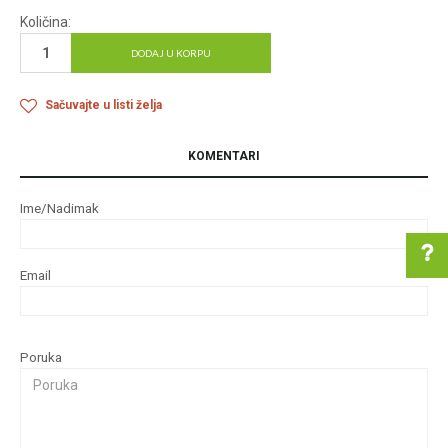
Količina:
DODAJ U KORPU
Sačuvajte u listi želja
KOMENTARI
Ime/Nadimak
Email
Pomoć pri kupovini
Poruka
Za više informacija u
vezi online porudžbine