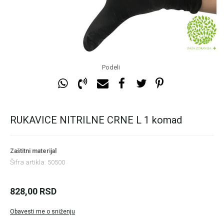
Podeli
RUKAVICE NITRILNE CRNE L 1 komad
Zaštitni materijal
Šifra artikla:
50500
828,00
RSD
Obavesti me o sniženju