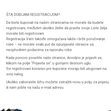
ŠTA DOBIJAM REGISTRACIJOM?
Da biste kupovali na našim stranicama ne morate da budete
registrovani, međutim ukoliko želite da pravite svoje Liste želja
morate biti registrovani.
Registracija Vam takođe omogućava lakše i brže poručivanje
robe – ne morate svaki put da ispunjavate obrasce sa
neophodnim podacima za isporuku robe.
Kada ponovo posetite naše stranice, dovoljno je prijaviti se,
klikom na polje "Prijavite se" u gornjem desnom uglu.
Svi registrovani korisnici pre kupovine moraju biti ulogovani na
svoj nalog.
Ukoliko zaboravite šifru možete zatražiti novu u polju za prijavu,
ili nam pišite na našu e-mail adresu.