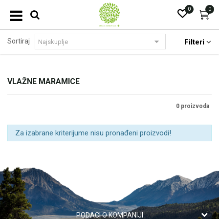
0
0
Sortiraj
Filteri
VLAŽNE MARAMICE
0 proizvoda
Za izabrane kriterijume nisu pronađeni proizvodi!
PODACI O KOMPANIJI