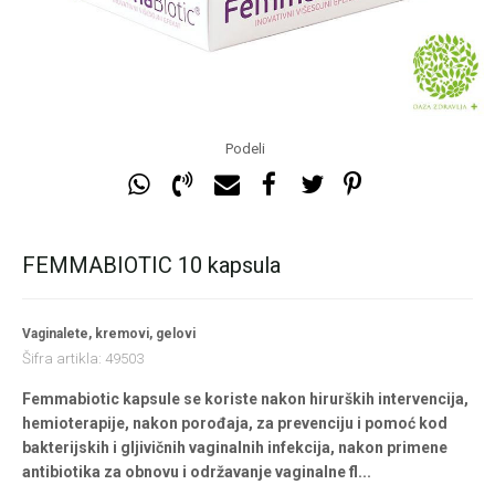
Podeli
FEMMABIOTIC 10 kapsula
Vaginalete, kremovi, gelovi
Šifra artikla:
49503
Femmabiotic kapsule se koriste nakon hirurških intervencija,
hemioterapije, nakon porođaja, za prevenciju i pomoć kod
bakterijskih i gljivičnih vaginalnih infekcija, nakon primene
antibiotika za obnovu i održavanje vaginalne fl
...