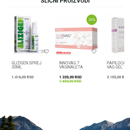
SLIČNI PROIZVODI
Ime/Nadimak
+381631105804
20
%
Email
Radno vreme
Svakog radnog dana od
08h do 16h
Poruka
GLIZIGEN SPREJ
INNOVAG 7
PAPILOCAR
30ML
VAGINALETA
VAG.GEL 7X
1.320,00
RSD
1.416,00
RSD
3.105,00
RSD
1.650,00
RSD
POŠALJI