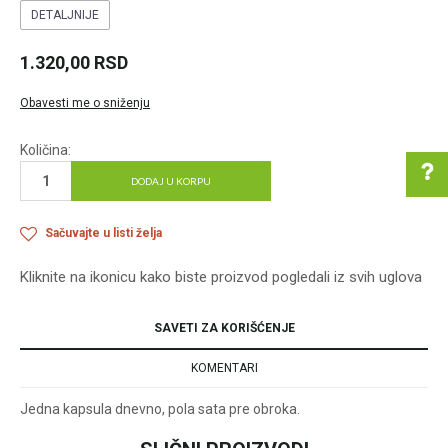
DETALJNIJE
1.320,00
RSD
Obavesti me o sniženju
Količina:
DODAJ U KORPU
Sačuvajte u listi želja
Pomoć pri kupovini
Kliknite na ikonicu kako biste proizvod pogledali iz svih uglova
SAVETI ZA KORIŠĆENJE
Za više informacija u
vezi online porudžbine
KOMENTARI
pišite nam:
customers@oazazdrav
Jedna kapsula dnevno, pola sata pre obroka.
lja.rs
ili pozovite: