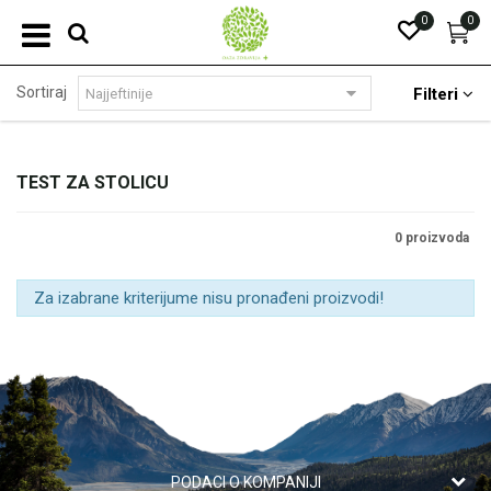
0
0
Sortiraj
Filteri
TEST ZA STOLICU
0 proizvoda
Za izabrane kriterijume nisu pronađeni proizvodi!
PODACI O KOMPANIJI