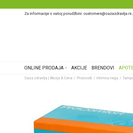
Za informacije o vašoj porudžbini: customers@oazazdravlja.rs
ONLINE PRODAJA
AKCIJE
BRENDOVI
APOTE
Oaza zdravlja | Akcija & Cena
Proizvodi
Intimna nega
Tampo