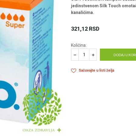
jedinstvenom Silk Touch omotaču
kanalićima.
321,12
RSD
Količina:
DODAJ U KOR
Sačuvajte u listi želja