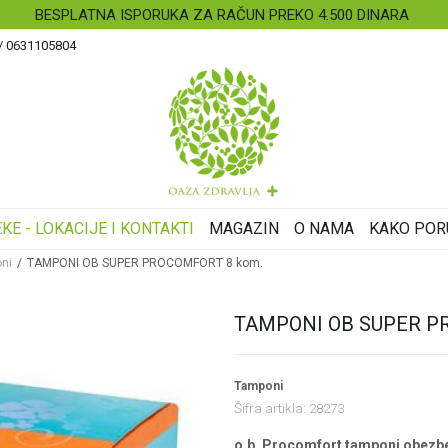
BESPLATNA ISPORUKA ZA RAČUN PREKO 4.500 DINARA
 / 0631105804
KE - LOKACIJE I KONTAKTI
MAGAZIN
O NAMA
KAKO POR
ni
TAMPONI OB SUPER PROCOMFORT 8 kom.
TAMPONI OB SUPER P
Tamponi
Šifra artikla:
28273
o.b. Procomfort tamponi obezbeđu