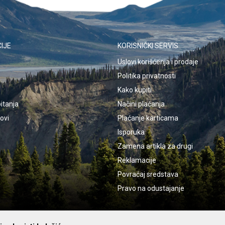
IJE
KORISNIČKI SERVIS
Uslovi korišćenja i prodaje
Politika privatnosti
Kako kupiti
itanja
Načini plaćanja
kovi
Plaćanje karticama
Isporuka
Zamena artikla za drugi
Reklamacije
Povraćaj sredstava
Pravo na odustajanje