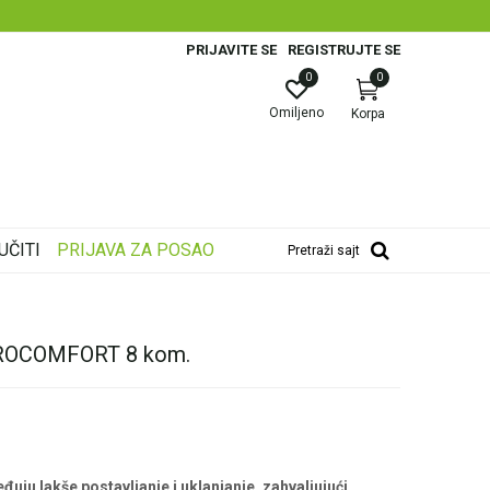
PRIJAVITE SE
REGISTRUJTE SE
0
0
Omiljeno
Korpa
UČITI
PRIJAVA ZA POSAO
Pretraži sajt
ROCOMFORT 8 kom.
ju lakše postavljanje i uklanjanje, zahvaljujući