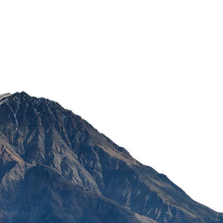
TAMPONI OB NORMAL
PROCOMFFORT 16 KOM.
POŠALJI
583,20
RSD