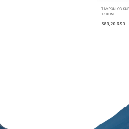
TAMPONI OB MINI PROCOMFORT 8
TAMPONI OB SU
KOM.
16 KOM.
270,28
RSD
583,20
RSD