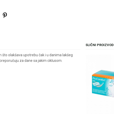
SLIČNI PROIZVOD
m što olakšava upotrebu čak i u danima lakšeg
preporučuju za dane sa jakim ciklusom.
il