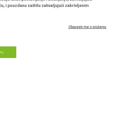
, i pouzdanu zaštitu zahvaljujući zakrivljenim
Obavesti me o sniženju
PU