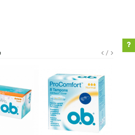
I
Pomoć pri kupovini
Za više informacija u
vezi online porudžbine
pišite nam:
customers@oazazdravlja.rs
ili pozovite:
+381631105804