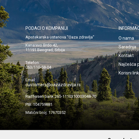
PODACI O KOMPANIJI
INFORMAC
Apotekarska ustanova "Oaza zdravlja"
O nama
Kanarevo Brdo 42,
Saradnja
11191 Beograd, Srbija
Kontakt
Telefon:
Najčešća p
063/110-58-04
Korisni lin
Email:
customers@oazazdravlja.rs
Raiffeisen bank 265-1110310003048-70
PIB: 104759881
Matični broj: 17670352