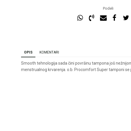
Podeli
OPIS
KOMENTARI
Smooth tehnologija sada čini površinu tampona još nežnijo
menstrualnog krvarenja. o.b. Procomfort Super tamponi se 
Ime/Nadimak
Ema
Poruka