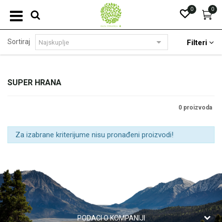
0
0
Sortiraj
Filteri
SUPER HRANA
0 proizvoda
Za izabrane kriterijume nisu pronađeni proizvodi!
PODACI O KOMPANIJI