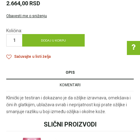
2.664,00
RSD
Obavesti me o sniženju
Količina:
DODAJ U KORPU
Sačuvajte u listi želja
OPIS
Pomoć pri kupovini
KOMENTARI
Klinički je testiran i dokazano je da ožiljke izravnava, omekšava i
Za više informacija u
čini ih glatkijim, ublažava svrab i neprijatnost koji prate ožiljke i
vezi online porudžbine
smanjuje razliku u boji između ožiljka i okolne kože.
pišite nam:
customers@oazazdrav
SLIČNI PROIZVODI
Ime/Nadimak
lja.rs
ili pozovite:
+381631105804