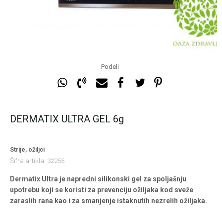
Podeli
DERMATIX ULTRA GEL 6g
Strije, ožiljci
Šifra artikla:
32255
Dermatix Ultra je napredni silikonski gel za spoljašnju
upotrebu koji se koristi za prevenciju ožiljaka kod sveže
zaraslih rana kao i za smanjenje istaknutih nezrelih ožiljaka.