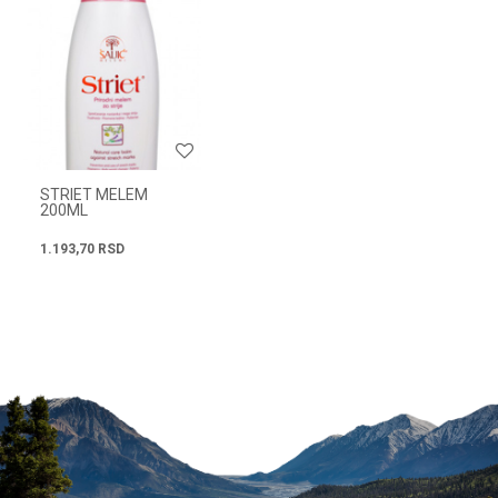
Email
Radno vreme
Svakog radnog dana od
Poruka
08h do 16h
STRIET MELEM
200ML
1.193,70
RSD
POŠALJI