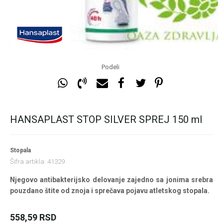
Podeli
HANSAPLAST STOP SILVER SPREJ 150 ml
Stopala
Šifra artikla:
41329
Njegovo antibakterijsko delovanje zajedno sa jonima srebra
pouzdano štite od znoja i sprečava pojavu atletskog stopala.
558,59
RSD