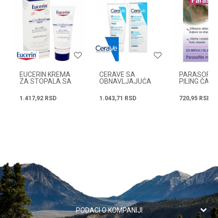
Email
Radno vreme
Svakog radnog dana od
Poruka
08h do 16h
EUCERIN KREMA
CERAVE SA
PARASOFTI
ZA STOPALA SA
OBNAVLJAJUĆA
PILING ČAR
10% UREE 100 ML
KREMA ZA
STOPALA ZA
1.417,92
RSD
1.043,71
RSD
720,95
RSD
EKTREMNO SUVU,
GRUBU KOŽU
88ML
POŠALJI
PODACI O KOMPANIJI