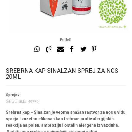
Podeli
SREBRNA KAP SINALZAN SPREJ ZA NOS
20ML
Sprejevi
Šifra artikla:
49779
Srebrna kap – Sinalzan je veoma snažan rastvor za nos u vidu
spreja. Izuzetno efikasan kao tretman protiv alergijskih
reakcija na polen, ambroziju i ostalih alergena iz vazduha.
Sadrži jone srebra – najmoćniji prirodni antibi
...