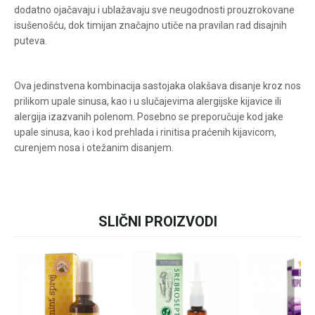
08h do 16h
dodatno ojačavaju i ublažavaju sve neugodnosti prouzrokovane
isušenošću, dok timijan značajno utiče na pravilan rad disajnih
puteva.
Ova jedinstvena kombinacija sastojaka olakšava disanje kroz nos
prilikom upale sinusa, kao i u slučajevima alergijske kijavice ili
alergija izazvanih polenom. Posebno se preporučuje kod jake
upale sinusa, kao i kod prehlada i rinitisa praćenih kijavicom,
curenjem nosa i otežanim disanjem.
SLIČNI PROIZVODI
Ime/Nadimak
Email