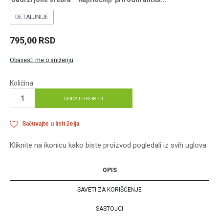
DETALJNIJE
795,00
RSD
Obavesti me o sniženju
Količina:
DODAJ U KORPU
Sačuvajte u listi želja
Kliknite na ikonicu kako biste proizvod pogledali iz svih uglova
OPIS
SAVETI ZA KORIŠĆENJE
SASTOJCI