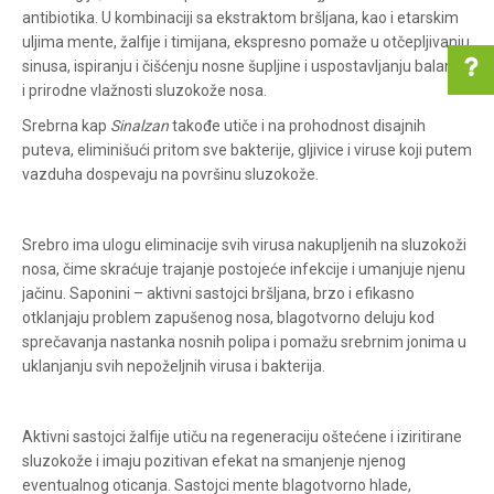
antibiotika. U kombinaciji sa ekstraktom bršljana, kao i etarskim
uljima mente, žalfije i timijana, ekspresno pomaže u otčepljivanju
sinusa, ispiranju i čišćenju nosne šupljine i uspostavljanju balansa
i prirodne vlažnosti sluzokože nosa.
Srebrna kap
Sinalzan
takođe utiče i na prohodnost disajnih
puteva, eliminišući pritom sve bakterije, gljivice i viruse koji putem
Pomoć pri kupovini
vazduha dospevaju na površinu sluzokože.
Srebro ima ulogu eliminacije svih virusa nakupljenih na sluzokoži
Za više informacija u
nosa, čime skraćuje trajanje postojeće infekcije i umanjuje njenu
vezi online porudžbine
jačinu. Saponini – aktivni sastojci bršljana, brzo i efikasno
pišite nam:
otklanjaju problem zapušenog nosa, blagotvorno deluju kod
customers@oazazdrav
sprečavanja nastanka nosnih polipa i pomažu srebrnim jonima u
lja.rs
ili pozovite:
uklanjanju svih nepoželjnih virusa i bakterija.
+381631105804
Aktivni sastojci žalfije utiču na regeneraciju oštećene i iziritirane
sluzokože i imaju pozitivan efekat na smanjenje njenog
Radno vreme
eventualnog oticanja. Sastojci mente blagotvorno hlade,
Svakog radnog dana od