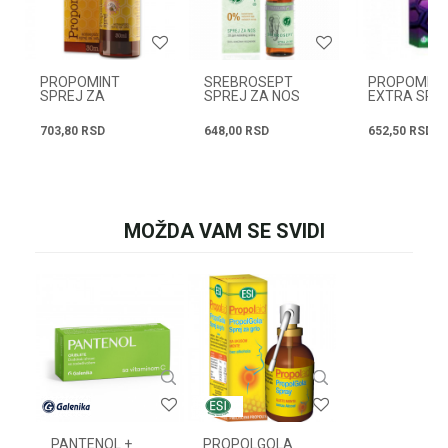
Poruka
PROPOMINT
SREBROSEPT
PROPOMEN
SPREJ ZA
SPREJ ZA NOS
EXTRA SPRE
ODRASLE 30 ML
30ML
ML
703,80
RSD
648,00
RSD
652,50
RSD
POŠALJI
MOŽDA VAM SE SVIDI
PANTENOL +
PROPOLGOLA