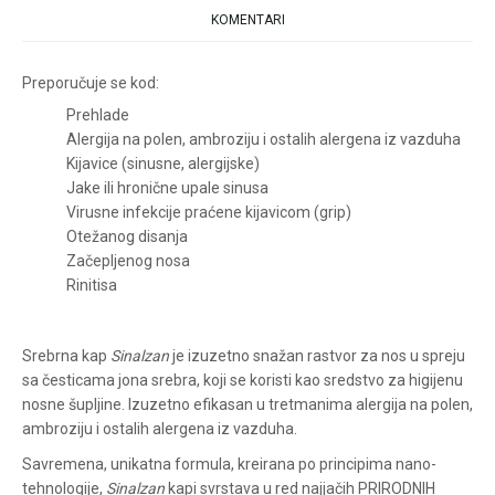
KOMENTARI
Preporučuje se kod:
Prehlade
Alergija na polen, ambroziju i ostalih alergena iz vazduha
Kijavice (sinusne, alergijske)
Jake ili hronične upale sinusa
Virusne infekcije praćene kijavicom (grip)
Otežanog disanja
Začepljenog nosa
Rinitisa
Srebrna kap
Sinalzan
je izuzetno snažan rastvor za nos u spreju
sa česticama jona srebra, koji se koristi kao sredstvo za higijenu
nosne šupljine. Izuzetno efikasan u tretmanima alergija na polen,
ambroziju i ostalih alergena iz vazduha.
Savremena, unikatna formula, kreirana po principima nano-
tehnologije,
Sinalzan
kapi svrstava u red najjačih PRIRODNIH