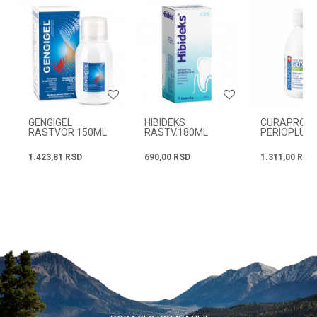
Email
Radno vreme
Svakog radnog dana od
08h do 16h
Poruka
GENGIGEL
HIBIDEKS
CURAPROX
RASTVOR 150ML
RASTV.180ML
PERIOPLUS
0.12%
PROTECT 2
1.423,81
RSD
690,00
RSD
1.311,00
RSD
POŠALJI