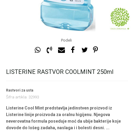
Podeli
LISTERINE RASTVOR COOLMINT 250ml
Rastvori za usta
Šifra artikla:
32993
Listerine Cool Mint predstavlja jedinstven proizvod iz
Listerine linije proizvoda za oralnu higijenu. Njegova
neverovatna formula poseduje moć da ubije bakterije koje
dovode do lošeg zadaha, naslaga i i bolesti desni.
...