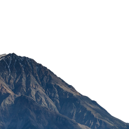
BOSTON ADVANCE RAS
ČUVANJE 120ML
1.216,66
RSD
POŠALJI