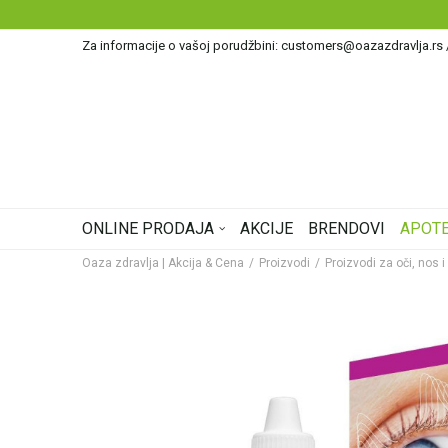
Za informacije o vašoj porudžbini: customers@oazazdravlja.rs
ONLINE PRODAJA
AKCIJE
BRENDOVI
APOTE
Oaza zdravlja | Akcija & Cena
Proizvodi
Proizvodi za oči, nos i