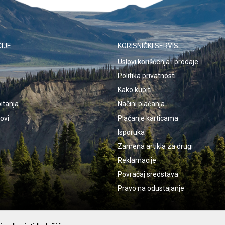
IJE
KORISNIČKI SERVIS
Uslovi korišćenja i prodaje
Politika privatnosti
Kako kupiti
itanja
Načini plaćanja
kovi
Plaćanje karticama
Isporuka
Zamena artikla za drugi
Reklamacije
Povraćaj sredstava
Pravo na odustajanje