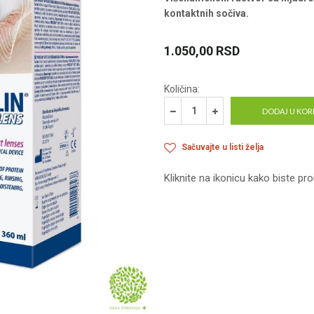
kontaktnih sočiva.
1.050,00
RSD
Količina:
DODAJ U KOR
Sačuvajte u listi želja
Kliknite na ikonicu kako biste pro