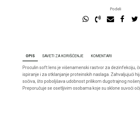
Podeli
OPIS
SAVETI ZA KORIŠĆENJE
KOMENTARI
Proculin soft lens je višenаmenski rаstvor zа dezinfekciju, č
ispirаnje i zа otklаnjаnje proteinskih nаslаgа. Zahvaljujući h
sočiva, što poboljšava udobnost prilikom dugotrajnog nošen
Preporučuje se osetljivim osobama koje su sklone suvoći oči
Ime/Nadimak
Ema
Poruka