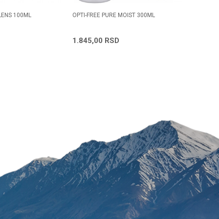
LENS 100ML
OPTI-FREE PURE MOIST 300ML
LENS CAR
Radno vreme
Svakog radnog dana od
1.845,00
RSD
783,84
08h do 16h