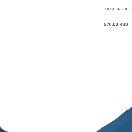
TVOR ZA
RENU MULTI PLUS 360ML
PROCULIN SOFT 
1.363,03
RSD
570,00
RSD