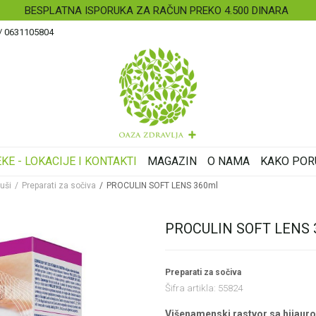
SIGURNO PLAĆANJ
 / 0631105804
KE - LOKACIJE I KONTAKTI
MAGAZIN
O NAMA
KAKO POR
 uši
Preparati za sočiva
PROCULIN SOFT LENS 360ml
PROCULIN SOFT LENS 
Preparati za sočiva
Šifra artikla:
55824
Višenamenski rastvor sa hijauro