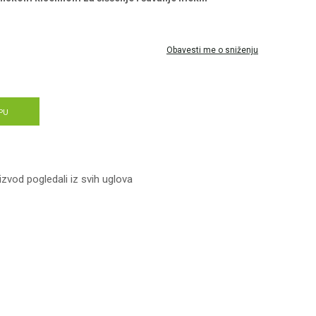
Obavesti me o sniženju
PU
izvod pogledali iz svih uglova