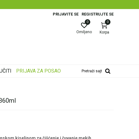
E PLATNIM KARTICAMA!
PRIJAVITE SE
REGISTRUJTE SE
0
0
Omiljeno
Korpa
UČITI
PRIJAVA ZA POSAO
Pretraži sajt
360ml
nskom kiselinom za čišćenje i čuvanje mekih