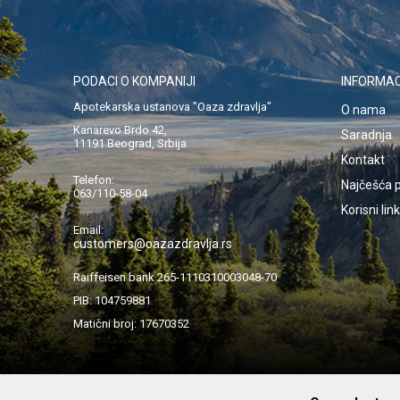
PODACI O KOMPANIJI
INFORMAC
Apotekarska ustanova "Oaza zdravlja"
O nama
Kanarevo Brdo 42,
Saradnja
11191 Beograd, Srbija
Kontakt
Telefon:
Najčešća p
063/110-58-04
Korisni lin
Email:
customers@oazazdravlja.rs
Raiffeisen bank 265-1110310003048-70
PIB: 104759881
Matični broj: 17670352