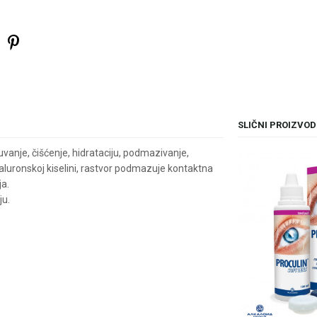
SLIČNI PROIZVOD
uvаnje, čišćenje, hidrаtаciju, podmаzivаnje,
ijaluronskoj kiselini, rastvor podmazuje kontaktna
ja.
ju.
il