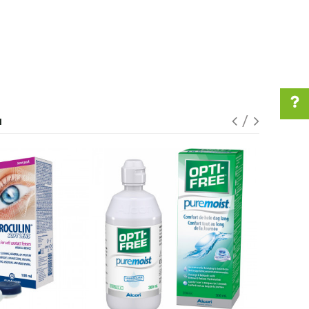
I
Pomoć pri kupovini
Za više informacija u
vezi online porudžbine
pišite nam:
customers@oazazdravlja.rs
ili pozovite:
+381631105804