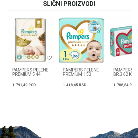
SLIČNI PROIZVODI
+381631105804
Ime/Nadimak
Email
Radno vreme
Svakog radnog dana od
08h do 16h
Poruka
PAMPERS PELENE
PAMPERS PELENE
PAMPERS P
PREMIUM 5 44
PREMIUM 1 50
BR.3 62 KOM
KOM.
KOM.
1.791,49
RSD
1.418,65
RSD
1.706,84
RSD
POŠALJI