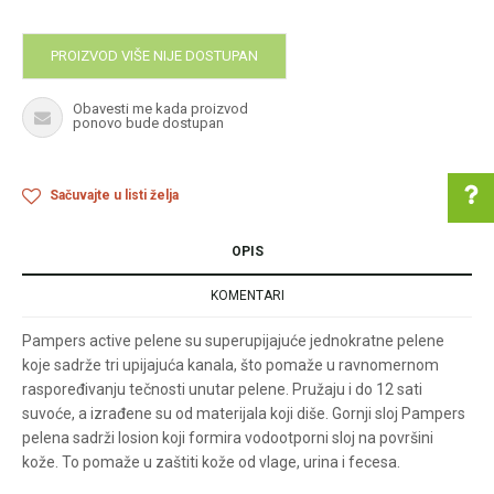
PROIZVOD VIŠE NIJE DOSTUPAN
Obavesti me kada proizvod
ponovo bude dostupan
Sačuvajte u listi želja
OPIS
Pomoć pri kupovini
KOMENTARI
Pampers active pelene su superupijajuće jednokratne pelene
koje sadrže tri upijajuća kanala, što pomaže u ravnomernom
Za više informacija u
raspoređivanju tečnosti unutar pelene. Pružaju i do 12 sati
vezi online porudžbine
suvoće, a izrađene su od materijala koji diše. Gornji sloj Pampers
pelena sadrži losion koji formira vodootporni sloj na površini
pišite nam:
customers@oazazdrav
kože. To pomaže u zaštiti kože od vlage, urina i fecesa.
lja.rs
ili pozovite: