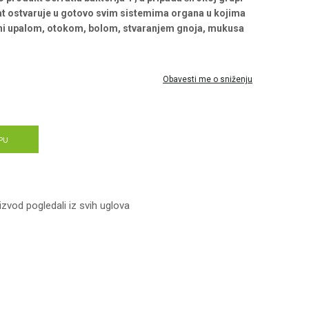
kat ostvaruje u gotovo svim sistemima organa u kojima
eni upalom, otokom, bolom, stvaranjem gnoja, mukusa
Obavesti me o sniženju
PU
izvod pogledali iz svih uglova