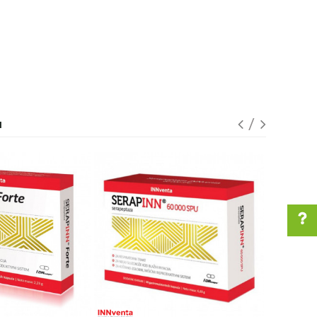
I
Pomoć pri kupovini