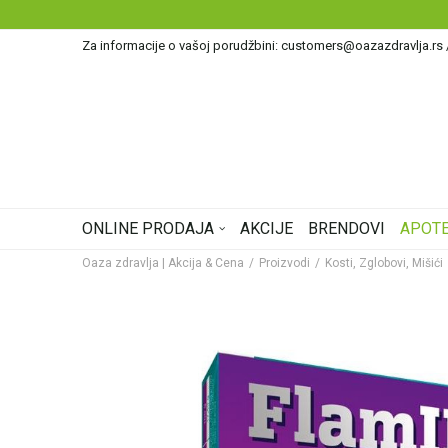
PORUKA ZA RAČUN PREKO 4.500 DINARA
Za informacije o vašoj porudžbini: customers@oazazdravlja.rs
ONLINE PRODAJA
AKCIJE
BRENDOVI
APOTE
Oaza zdravlja | Akcija & Cena
Proizvodi
Kosti, Zglobovi, Mišići