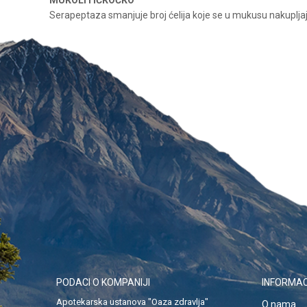
MUKOLITIČKOČKO
Serapeptaza smanjuje broj ćelija koje se u mukusu nakupljaju
Ime/Nadimak
Ema
Poruka
POŠALJI
PODACI O KOMPANIJI
INFORMAC
Apotekarska ustanova "Oaza zdravlja"
O nama