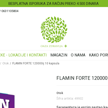
 / 0631105804
KE - LOKACIJE I KONTAKTI
MAGAZIN
O NAMA
KAKO POR
Otok
FLAMIN FORTE 120000ij 10 kapsula
FLAMIN FORTE 120000ij
Otok
Šifra artikla:
49932
Serapeptaza je enzim nastao kao 