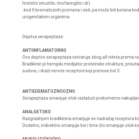
hronični sinuzitis, rinofaringitis i dr)
-kod fi bromatoznih promena i cisti, pa može biti korisna kod fi
SERRAPEPTASE 30 KAP
urogenitalnim organima
3.844,80
RSD
Dejstva serapeptaze:
ANTIINFLAMATORNO
Ovo dejstvo serapeptaza ostvaruje zbog afi niteta prema ra
Bradikinin je hemijski medijator proteinske strukture, prisut
sudove, i draži nervne receptore koji prenose bol 3.
ANTIEDEMATOZNOOZNO
Serapeptaza smanjuje otok razlažući prekomerno nakupljene
ANALGETSKO
Razgradnjom bradikinina smanjuje se nadražaj receptora koji
Dodatno, indirektno smanjuje bol i time što smanjuje otok ko