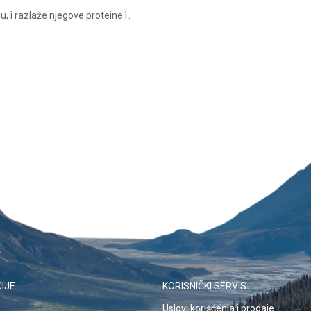
, i razlaže njegove proteine1.
il
IJE
KORISNIČKI SERVIS
Uslovi korišćenja i prodaje