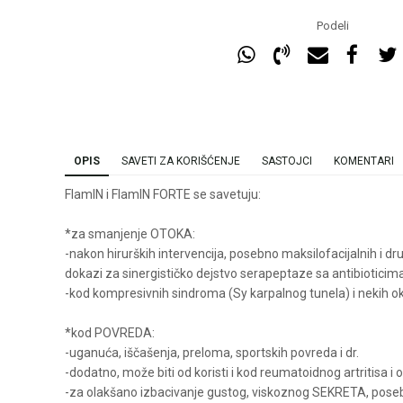
Podeli
OPIS
SAVETI ZA KORIŠĆENJE
SASTOJCI
KOMENTARI
FlamIN i FlamIN FORTE se savetuju:
*za smanjenje OTOKA:
-nakon hirurških intervencija, posebno maksilofacijalnih i drug
dokazi za sinergističko dejstvo serapeptaze sa antibioticima 
-kod kompresivnih sindroma (Sy karpalnog tunela) i nekih ok
*kod POVREDA:
-uganuća, iščašenja, preloma, sportskih povreda i dr.
-dodatno, može biti od koristi i kod reumatoidnog artritisa i 
-za olakšano izbacivanje gustog, viskoznog SEKRETA, posebno 