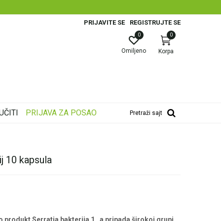
SIGURNO
PRIJAVITE SE
REGISTRUJTE SE
0
0
Omiljeno
Korpa
UČITI
PRIJAVA ZA POSAO
Pretraži sajt
 10 kapsula
produkt Serratia bakterija 1 , a pripada širokoj grupi