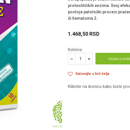
proteolitičkih enzima. Svoj efe
postoje patološki procesi prać
ili hematoma 2.
1.468,50
RSD
Količina:
DODAJ U KOR
Sačuvajte u listi želja
Kliknite na ikonicu kako biste pro