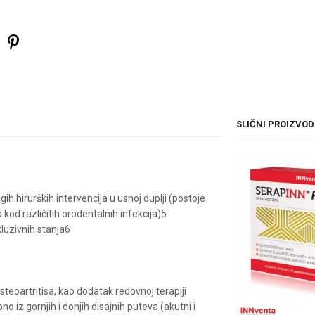
SLIČNI PROIZVOD
15
%
ih hirurških intervencija u usnoj duplji (postoje
kod različitih orodentalnih infekcija)5
luzivnih stanja6
osteoartritisa, kao dodatak redovnoj terapiji
iz gornjih i donjih disajnih puteva (akutni i