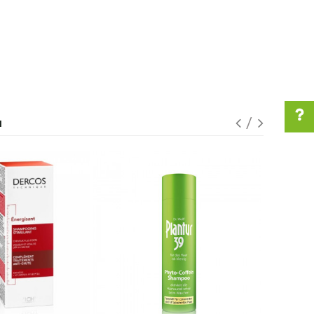
I
Pomoć pri kupovini
Za više informacija u
vezi online porudžbine
pišite nam:
customers@oazazdravlja.rs
ili pozovite:
+381631105804