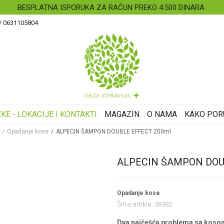
BESPLATNA ISPORUKA ZA RAČUN PREKO 4.500 DINARA
 / 0631105804
KE - LOKACIJE I KONTAKTI
MAGAZIN
O NAMA
KAKO POR
Opadanje kose
ALPECIN ŠAMPON DOUBLE EFFECT 200ml
ALPECIN ŠAMPON DOU
Opadanje kose
Šifra artikla:
38382
Dva najčešća problema sa kosom