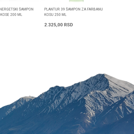
ENERGETSKI ŠAMPON
PLANTUR 39 ŠAMPON ZA FARBANU
PLANTUR 
 KOSE 200 ML
KOSU 250 ML
COFFEINE
Radno vreme
2.325,00
RSD
2.010,
Svakog radnog dana od
08h do 16h