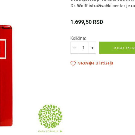
Dr. Wolff istraživački centar je
1.699,50
RSD
Količina:
DODAJ U KOR
Sačuvajte u listi želja