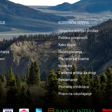
IJE
KORISNIČKI SERVIS
Uslovi korišćenja i prodaje
Politika privatnosti
Kako kupiti
itanja
Načini plaćanja
kovi
Plaćanje karticama
Isporuka
Zamena artikla za drugi
Reklamacije
Povraćaj sredstava
Pravo na odustajanje