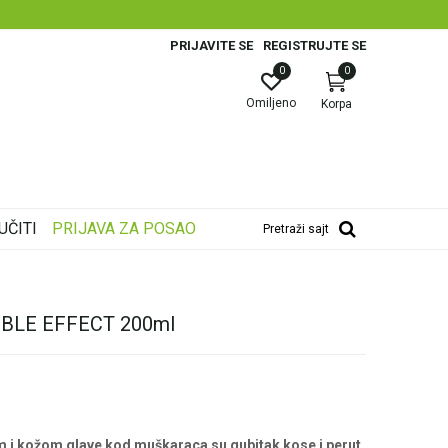
PRIJAVITE SE
REGISTRUJTE SE
0
0
Omiljeno
Korpa
UČITI
PRIJAVA ZA POSAO
Pretraži sajt
BLE EFFECT 200ml
 i kožom glave kod muškaraca su gubitak kose i perut.