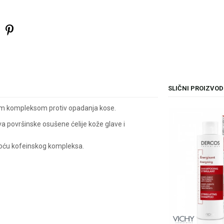
SLIČNI PROIZVOD
kim kompleksom protiv opadanja kose.
površinske osušene ćelije kože glave i
moću kofeinskog kompleksa.
il