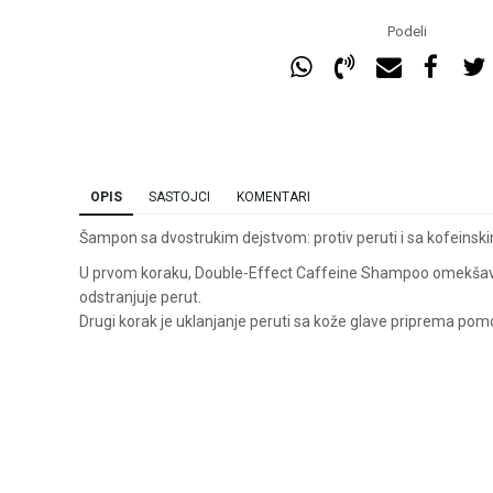
Podeli
OPIS
SASTOJCI
KOMENTARI
Šampon sa dvostrukim dejstvom: protiv peruti i sa kofeins
U prvom koraku, Double-Effect Caffeine Shampoo omekšava 
odstranjuje perut.
Drugi korak je uklanjanje peruti sa kože glave priprema po
Ime/Nadimak
Ema
Poruka