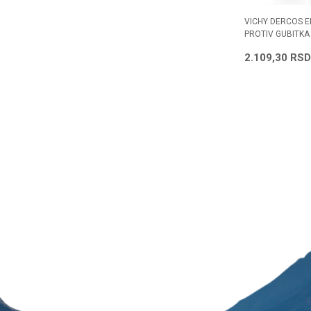
FEINOM C1
ALPECIN ŠAMPON PROTIV PERUTI A3
VICHY DERCOS 
250 ML
PROTIV GUBITKA
1.060,92
RSD
2.109,30
RSD