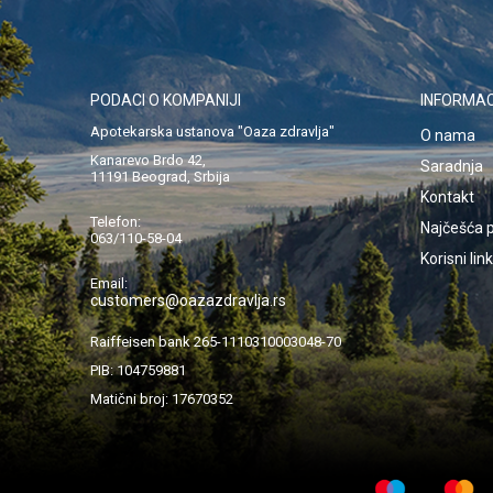
PODACI O KOMPANIJI
INFORMAC
Apotekarska ustanova "Oaza zdravlja"
O nama
Kanarevo Brdo 42,
Saradnja
11191 Beograd, Srbija
Kontakt
Telefon:
Najčešća p
063/110-58-04
Korisni lin
Email:
customers@oazazdravlja.rs
Raiffeisen bank 265-1110310003048-70
PIB: 104759881
Matični broj: 17670352