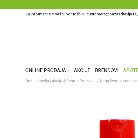
Za informacije o vašoj porudžbini: customers@oazazdravlja.rs
ONLINE PRODAJA
AKCIJE
BRENDOVI
APOTE
Oaza zdravlja | Akcija & Cena
Proizvodi
Nega kose
Šamponi