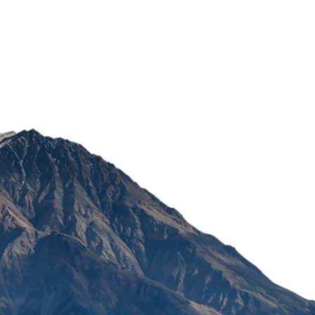
ALPECIN ŠAMPON SA KO
250ML
1.728,00
RSD
POŠALJI