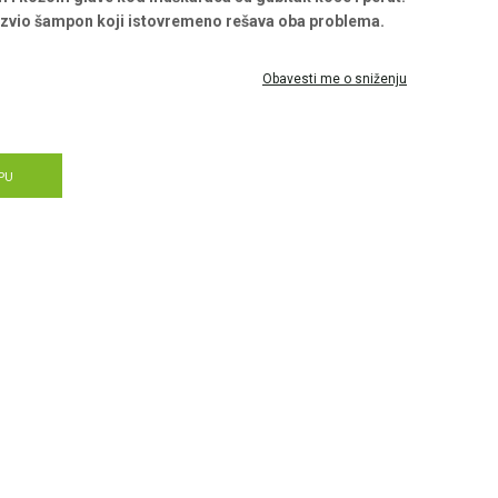
 razvio šampon koji istovremeno rešava oba problema.
Obavesti me o sniženju
PU