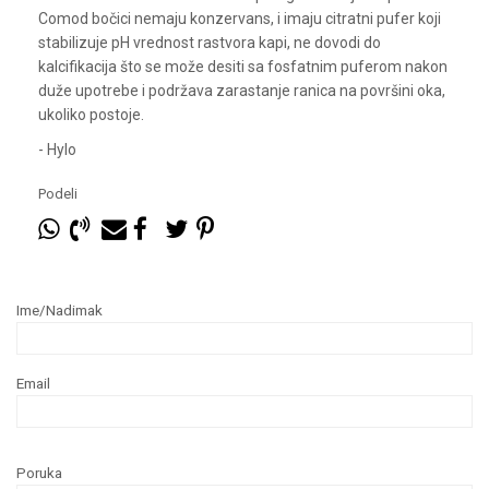
Comod bočici nemaju konzervans, i imaju citratni pufer koji
stabilizuje pH vrednost rastvora kapi, ne dovodi do
kalcifikacija što se može desiti sa fosfatnim puferom nakon
duže upotrebe i podržava zarastanje ranica na površini oka,
ukoliko postoje.
- Hylo
Podeli
Ime/Nadimak
Email
Poruka