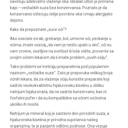
savetuju adekvatno vlaženje oka. Idealan izbor je primena
kapi – veštačkih suza bez konzervansa. Poznato je da
konzervansi oštećuju ćelije površine oka i imaju alergijsko
dejstvo.
Kako da prepoznate „suve oči“?
Ako osećate svrab, grebanje, bol, umorne oči, peckanje u
očima, imate osećaj „da vam je nešto upalo u oko“, oči su
vam crvene, osetljive na svetlost ili loše vidite, proverite sa
svojim očnim lekarom da li imate problem „suvih očiju“.
Takvi problemi se tretiraju preparatima pod popularnim
nazivom „veštačke suze“. Zato je preporuka velikog broja
očnih lekara, da za vlaženje očiju koristite preparate koji
sadrže visokokvalitetnu hijaluronsku kiselinu u obliku
natrijum hijaluronata, da ne sadrže konzervans, kao ni
fosfatni pufer i da su kompatibilne sa očnim sočivima
ukoliko ih nosite.
Natrijum je mineral koji je sastavni deo prirodnih suza, a
hijaluronska kiselina je prirodna supstanca našeg
organizma, te je pacijenti odlično podnose. Ona vezuje