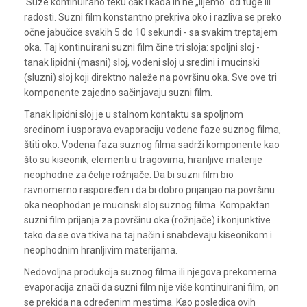
Suze kontinuirano teku čak i kada ih ne „lijemo“ od tuge ili
radosti. Suzni film konstantno prekriva oko i razliva se preko
očne jabučice svakih 5 do 10 sekundi - sa svakim treptajem
oka. Taj kontinuirani suzni film čine tri sloja: spoljni sloj -
tanak lipidni (masni) sloj, vodeni sloj u sredini i mucinski
(sluzni) sloj koji direktno naleže na površinu oka. Sve ove tri
komponente zajedno sačinjavaju suzni film.
Tanak lipidni sloj je u stalnom kontaktu sa spoljnom
sredinom i usporava evaporaciju vodene faze suznog filma,
štiti oko. Vodena faza suznog filma sadrži komponente kao
što su kiseonik, elementi u tragovima, hranljive materije
neophodne za ćelije rožnjače. Da bi suzni film bio
ravnomerno raspoređen i da bi dobro prijanjao na površinu
oka neophodan je mucinski sloj suznog filma. Kompaktan
suzni film prijanja za površinu oka (rožnjače) i konjunktive
tako da se ova tkiva na taj način i snabdevaju kiseonikom i
neophodnim hranljivim materijama.
Nedovoljna produkcija suznog filma ili njegova prekomerna
evaporacija znači da suzni film nije više kontinuirani film, on
se prekida na određenim mestima. Kao posledica ovih