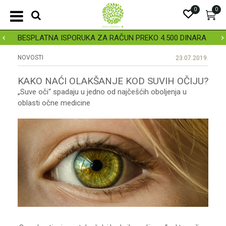
0
0
BESPLATNA ISPORUKA ZA RAČUN PREKO 4.500 DINARA
NOVOSTI
23.07.2019.
KAKO NAĆI OLAKŠANJE KOD SUVIH OČIJU?
„Suve oči“ spadaju u jedno od najčešćih oboljenja u
oblasti očne medicine