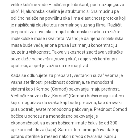
velike količine vode – odličan je lubrikant, podmazuje „suvo
oko“. Hijaluronska kiselina je strukturno slična mucinu pa
odlično naleže na površinu oka i ima elastičnost protoka koji
je najsličaniji elasticitetu normalnog suznog filma. Različiti
preparati za suvo oko imaju hijaluronsku kiselinu različite
molekulske mase i kvaliteta. Važno je da njena molekulska
masa bude veća jer ona pruža i uz manju koncentraciju
izuzetnu viskoznost. Takva viskoznost zadržava veštačke
suze duže na površini „suvog oka“, i daje veći konfor pri
upotrebi, a opet je važno da ne magli vid.
Kada se odlučujete za preparat „veštačkih suza“ veoma je
važna sterilnost i preciznost doziranja, te monodozni
sistemi kao i Komod (Comod) pakovanja imaju prednost.
Veštačke suze u tkz „Komod“ (Comod) bočici imaju sistem
koji omogućava da svaka kap bude precizna, kao da svaki
put upotrebljavate monodozno pakovanje. Prednost Comod
bočice u odnosu na monodozno pakovanje je
ekonomičnost, sa ovom bočicom imate čak više od 300
aplikacionih doza (kapi). Sam sistem omogućava da kapi
ostanu sterilne 6 meseci nakon prvog otvaranja. Kapi u