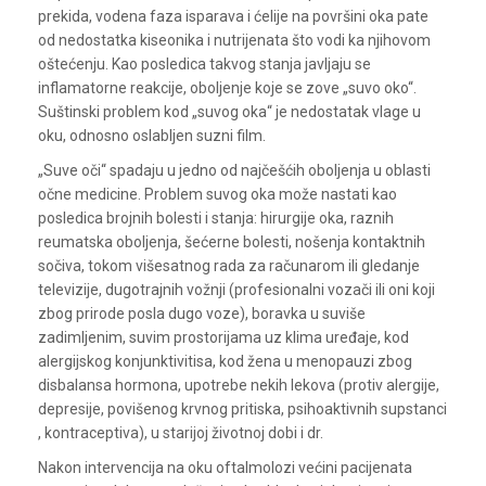
prekida, vodena faza isparava i ćelije na površini oka pate
od nedostatka kiseonika i nutrijenata što vodi ka njihovom
oštećenju. Kao posledica takvog stanja javljaju se
inflamatorne reakcije, oboljenje koje se zove „suvo oko“.
Suštinski problem kod „suvog oka“ je nedostatak vlage u
oku, odnosno oslabljen suzni film.
„Suve oči“ spadaju u jedno od najčešćih oboljenja u oblasti
očne medicine. Problem suvog oka može nastati kao
posledica brojnih bolesti i stanja: hirurgije oka, raznih
reumatska oboljenja, šećerne bolesti, nošenja kontaktnih
sočiva, tokom višesatnog rada za računarom ili gledanje
televizije, dugotrajnih vožnji (profesionalni vozači ili oni koji
zbog prirode posla dugo voze), boravka u suviše
zadimljenim, suvim prostorijama uz klima uređaje, kod
alergijskog konjunktivitisa, kod žena u menopauzi zbog
disbalansa hormona, upotrebe nekih lekova (protiv alergije,
depresije, povišenog krvnog pritiska, psihoaktivnih supstanci
, kontraceptiva), u starijoj životnoj dobi i dr.
Nakon intervencija na oku oftalmolozi većini pacijenata