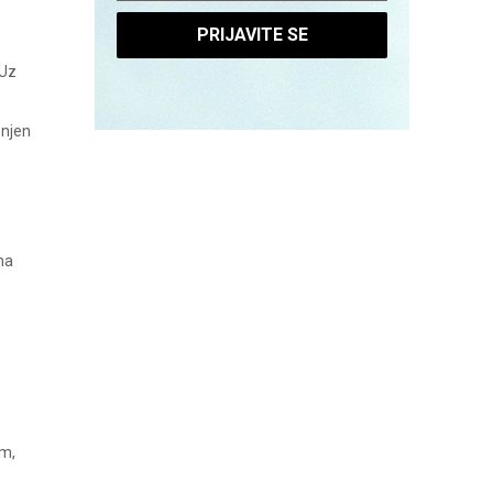
PRIJAVITE SE
 Uz
enjen
na
em,