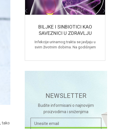
JI
BILJKE I SINBIOTICI KAO
EG
BOLA
SAVEZNICI U ZDRAVLJU
URINARNOG TRAKTA
njem u
Infekcije urinarnog trakta se javljaju u
Sva
tima, u
svim životnim dobima. Na godišnjem
dugog
uvanje
nivou, 11% žena ima simptome IUT, a
umor
.
samo 3% se javlja lekaru zbog ovih teg...
po
NEWSLETTER
Budite informisani o najnovijim
proizvodima i sniženjima
, tako