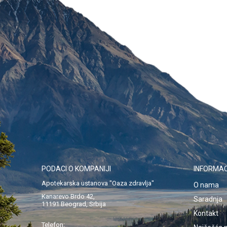
PODACI O KOMPANIJI
INFORMAC
Apotekarska ustanova "Oaza zdravlja"
O nama
Kanarevo Brdo 42,
Saradnja
11191 Beograd, Srbija
Kontakt
Telefon: