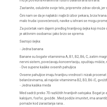
mu je potrebna kvalitetna i dobro balansirana ishrana.
Zastanite, oslušnite svoje telo, pripremite zdrav obrok, jer s
Čini nam se da je najlakši i najbrži izbor pekara, brza hrana
malo truda i posvećenosti, navike u ishrani se mogu promen
Za početak vam dajem predlog hranljivog šejka koji može 
je aktivnim osobama i jako brzo se sprema.
Sastojci šejka:
- Jedna banana
Banane su bogate vitaminima A, B1, B2, B6, C, zatim mag
nervni sistem, povećavaju koncenrtaciju, opuštaju mišiće, r
- Dve supene kašike ovsenih pahuljica
Ovsene pahuljice imaju hranljivu vrednost i nizak procenat 
belančevinama, ali najviše vitaminima B2, B3, B6 i E, gvož
- Jedna kašika meda
Med sadrži preko 70 različitih hranljivih satojaka. Bogat j
kalcijum, fosfor, gvožđe...Med podiže imunitet, ima ananti
pomaže kod zarastanja rana...