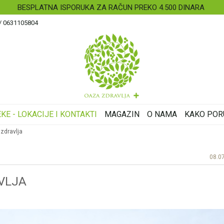
BESPLATNA ISPORUKA ZA RAČUN PREKO 4.500 DINARA
 / 0631105804
KE - LOKACIJE I KONTAKTI
MAGAZIN
O NAMA
KAKO POR
zdravlja
08.0
VLJA