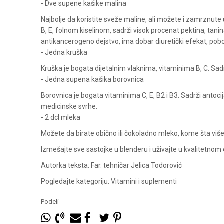
- Dve supene kašike malina
Najbolje da koristite sveže maline, ali možete i zamrznute 
B, E, folnom kiselinom, sadrži visok procenat pektina, tani
antikancerogeno dejstvo, ima dobar diuretički efekat, pobolj
- Jedna kruška
Kruška je bogata dijetalnim vlaknima, vitaminima B, C. Sadr
- Jedna supena kašika borovnica
Borovnica je bogata vitaminima C, E, B2 i B3. Sadrži antoci
medicinske svrhe.
- 2 dcl mleka
Možete da birate obično ili čokoladno mleko, kome šta viš
Izmešajte sve sastojke u blenderu i uživajte u kvalitetnom
Autorka teksta: Far. tehničar Jelica Todorović
Pogledajte kategoriju: Vitamini i suplementi
Podeli