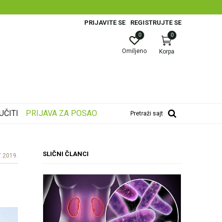
PRIJAVITE SE
REGISTRUJTE SE
0
0
Omiljeno
Korpa
UČITI
PRIJAVA ZA POSAO
Pretraži sajt
SLIČNI ČLANCI
7.2019.