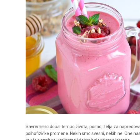
Savremeno doba, tempo života, posao, želja za napredovan
psihofizičke promene. Nekih smo svesni, nekih ne. One nast