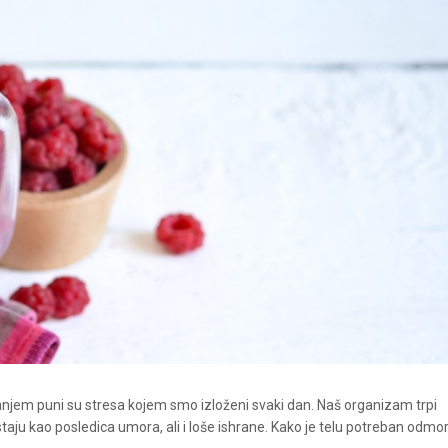
MOGUĆNOST ZA BOL
KVALITET ŽIVOTA BEZ 
Preventivnim pravilnim ponaša
svakodnevnom životu i aktivnos
mnogome se može uticati na oč
zdravlja, poboljšanje kvali..
jem puni su stresa kojem smo izloženi svaki dan. Naš organizam trpi
aju kao posledica umora, ali i loše ishrane. Kako je telu potreban odmor