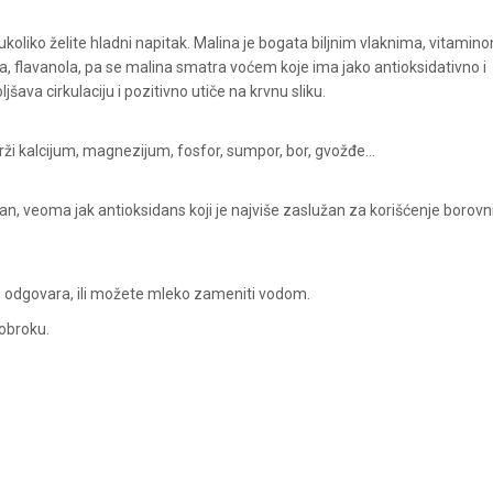
ukoliko želite hladni napitak. Malina je bogata biljnim vlaknima, vitamin
na, flavanola, pa se malina smatra voćem koje ima jako antioksidativno i
šava cirkulaciju i pozitivno utiče na krvnu sliku.
ži kalcijum, magnezijum, fosfor, sumpor, bor, gvožđe...
jan, veoma jak antioksidans koji je najviše zaslužan za korišćenje borovn
e odgovara, ili možete mleko zameniti vodom.
 obroku.