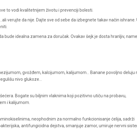
ve to vodi kvalitetnijem životu i prevenciji bolesti.
...ali verujte da nije. Dajte sve od sebe da izbegnete takav način ishrane.
iti.
da bude idealna zamena za doručak. Ovakav šejk je dosta hranljiv, nam
nezijumom, gvožđem, kalcijumom, kalijumom... Banane povoljno deluju 
egulišu nivo glukoze...
šećera. Bogate su biljnim vlaknima koji pozitivno utiču na probavu,
đem i kalijumom.
e aminokiselinima, neophodnim za normalno funkcionisanje ćelija, sadrži
bakterijska, antifungicidna dejstva, smanjuje zamor, umiruje nervni sist