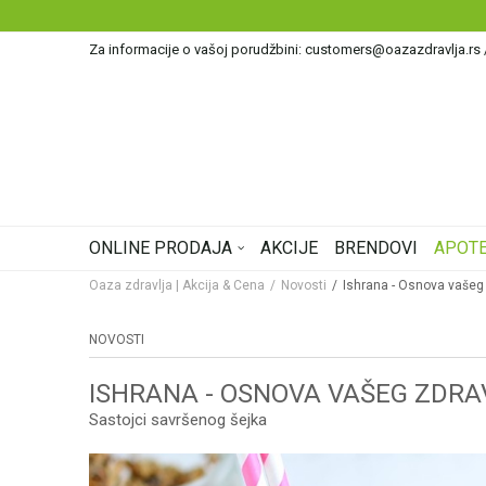
Za informacije o vašoj porudžbini: customers@oazazdravlja.rs
ONLINE PRODAJA
AKCIJE
BRENDOVI
APOTE
Oaza zdravlja | Akcija & Cena
Novosti
Ishrana - Osnova vašeg 
NOVOSTI
ISHRANA - OSNOVA VAŠEG ZDRA
Sastojci savršenog šejka