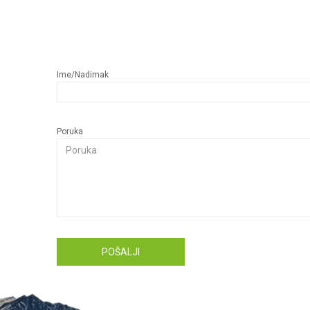
Ime/Nadimak
Poruka
POŠALJI