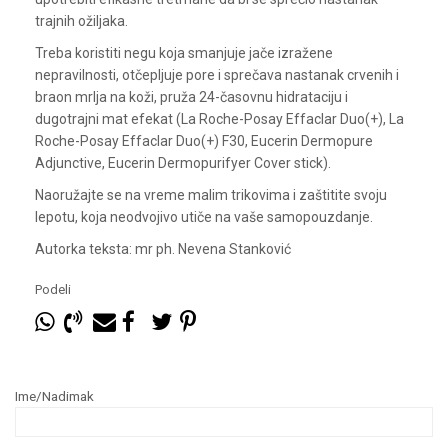
trajnih ožiljaka.
Treba koristiti negu koja smanjuje jače izražene
nepravilnosti, otčepljuje pore i sprečava nastanak crvenih i
braon mrlja na koži, pruža 24-časovnu hidrataciju i
dugotrajni mat efekat (La Roche-Posay Effaclar Duo(+), La
Roche-Posay Effaclar Duo(+) F30, Eucerin Dermopure
Adjunctive, Eucerin Dermopurifyer Cover stick).
Naoružajte se na vreme malim trikovima i zaštitite svoju
lepotu, koja neodvojivo utiče na vaše samopouzdanje.
Autorka teksta: mr ph. Nevena Stanković
Podeli
Ime/Nadimak