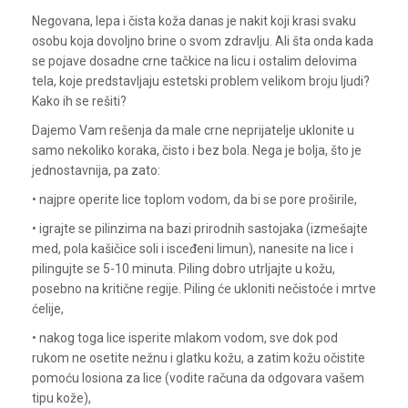
Negovana, lepa i čista koža danas je nakit koji krasi svaku
osobu koja dovoljno brine o svom zdravlju. Ali šta onda kada
se pojave dosadne crne tačkice na licu i ostalim delovima
tela, koje predstavljaju estetski problem velikom broju ljudi?
Kako ih se rešiti?
Dajemo Vam rešenja da male crne neprijatelje uklonite u
samo nekoliko koraka, čisto i bez bola. Nega je bolja, što je
jednostavnija, pa zato:
• najpre operite lice toplom vodom, da bi se pore proširile,
• igrajte se pilinzima na bazi prirodnih sastojaka (izmešajte
med, pola kašičice soli i isceđeni limun), nanesite na lice i
pilingujte se 5-10 minuta. Piling dobro utrljajte u kožu,
posebno na kritične regije. Piling će ukloniti nečistoće i mrtve
ćelije,
• nakog toga lice isperite mlakom vodom, sve dok pod
rukom ne osetite nežnu i glatku kožu, a zatim kožu očistite
pomoću losiona za lice (vodite računa da odgovara vašem
tipu kože),