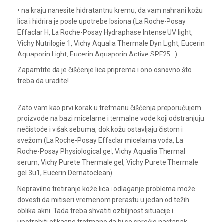
• na kraju nanesite hidratantnu kremu, da vam nahrani kožu
lica i hidrira je posle upotrebe losiona (La Roche-Posay
Effaclar H, La Roche-Posay Hydraphase Intense UV light,
Vichy Nutrilogie 1, Vichy Aqualia Thermale Dyn Light, Eucerin
Aquaporin Light, Eucerin Aquaporin Active SPF25…).
Zapamtite da je čišćenje lica priprema i ono osnovno što
treba da uradite!
Zato vam kao prvi korak u tretmanu čišćenja preporučujem
proizvode na bazi micelarne i termalne vode koji odstranjuju
nečistoće i višak sebuma, dok kožu ostavljaju čistom i
svežom (La Roche-Posay Effaclar micelarna voda, La
Roche-Posay Physiological gel, Vichy Aqualia Thermal
serum, Vichy Purete Thermale gel, Vichy Purete Thermale
gel 3u1, Eucerin Dernatoclean).
Nepravilno tretiranje kože lica i odlaganje problema može
dovesti da mitiseri vremenom prerastu u jedan od težih
oblika akni. Tada treba shvatiti ozbiljnost situacije i
upotrebiti efikasne tretmane da bi se sprečio nastanak