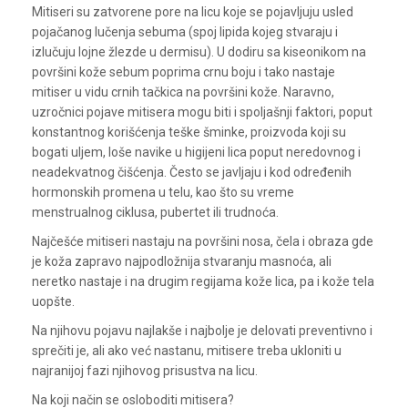
Mitiseri su zatvorene pore na licu koje se pojavljuju usled
pojačanog lučenja sebuma (spoj lipida kojeg stvaraju i
izlučuju lojne žlezde u dermisu). U dodiru sa kiseonikom na
površini kože sebum poprima crnu boju i tako nastaje
mitiser u vidu crnih tačkica na površini kože. Naravno,
uzročnici pojave mitisera mogu biti i spoljašnji faktori, poput
konstantnog korišćenja teške šminke, proizvoda koji su
bogati uljem, loše navike u higijeni lica poput neredovnog i
neadekvatnog čišćenja. Često se javljaju i kod određenih
hormonskih promena u telu, kao što su vreme
menstrualnog ciklusa, pubertet ili trudnoća.
Najčešće mitiseri nastaju na površini nosa, čela i obraza gde
je koža zapravo najpodložnija stvaranju masnoća, ali
neretko nastaje i na drugim regijama kože lica, pa i kože tela
uopšte.
Na njihovu pojavu najlakše i najbolje je delovati preventivno i
sprečiti je, ali ako već nastanu, mitisere treba ukloniti u
najranijoj fazi njihovog prisustva na licu.
Na koji način se osloboditi mitisera?