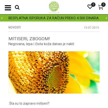
0
0
BESPLATNA ISPORUKA ZA RAČUN PREKO 4.500 DINARA
NOVOSTI
19.07.2019.
MITISERI, ZBOGOM!
Negovana, lepa i čista koža danas je nakit
Šta su to zapravo mitiseri?