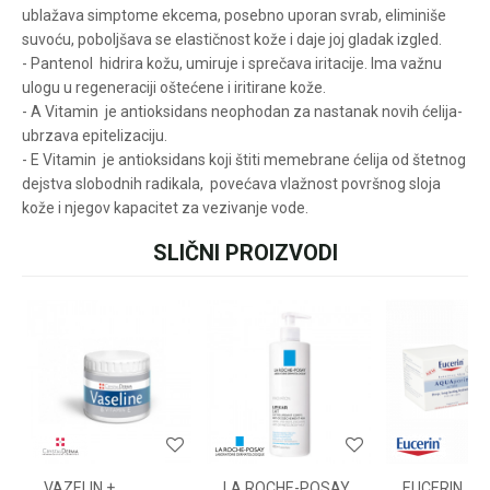
Za više informacija u
ublažava simptome ekcema, posebno uporan svrab, eliminiše
vezi online porudžbine
suvoću, poboljšava se elastičnost kože i daje joj gladak izgled.
- Pantenol hidrira kožu, umiruje i sprečava iritacije. Ima važnu
pišite nam:
customers@oazazdrav
ulogu u regeneraciji oštećene i iritirane kože.
lja.rs
- A Vitamin je antioksidans neophodan za nastanak novih ćelija-
ili pozovite:
+381631105804
ubrzava epitelizaciju.
- E Vitamin je antioksidans koji štiti memebrane ćelija od štetnog
dejstva slobodnih radikala, povećava vlažnost površnog sloja
kože i njegov kapacitet za vezivanje vode.
Radno vreme
Svakog radnog dana od
SLIČNI PROIZVODI
Ime/Nadimak
08h do 16h
Email
Poruka
VAZELIN +
LA ROCHE-POSAY
EUCERIN