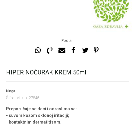
Podeli
HIPER NOĆURAK KREM 50ml
Nega
Šifra artikla:
27845
Preporučuje se deci i odraslima sa:
- suvom kožom sklonoj iritaciji;
- kontaktnim dermatitisom.