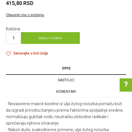
415,80
RSD
Obavesti me o sniženju
Količina:
DODAJ U KORPU
Sačuvajte u listi želja
OPIS
SASTOJCI
KOMENTARI
- Nezasićene masne kiseline iz ulja žutog noćurka pomažu koži
Pomoć pri kupovini
da izgradi prirodnu barijeru prema faktorima spoljašnje sredine,
normalizuju gubitak vode, neutrališu slobodne radikale i
sprečavaju njihovo stvaranje.
- Nakon duže, svakodnevne primene, ulje žutog noćurka