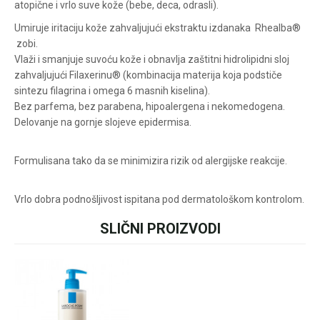
atopične i vrlo suve kože (bebe, deca, odrasli).
Umiruje iritaciju kože zahvaljujući ekstraktu izdanaka Rhealba®
Za više informacija u
zobi.
vezi online porudžbine
Vlaži i smanjuje suvoću kože i obnavlja zaštitni hidrolipidni sloj
zahvaljujući Filaxerinu® (kombinacija materija koja podstiče
pišite nam:
customers@oazazdrav
sintezu filagrina i omega 6 masnih kiselina).
lja.rs
Bez parfema, bez parabena, hipoalergena i nekomedogena.
ili pozovite:
+381631105804
Delovanje na gornje slojeve epidermisa.
Formulisana tako da se minimizira rizik od alergijske reakcije.
Radno vreme
Svakog radnog dana od
Vrlo dobra podnošljivost ispitana pod dermatološkom kontrolom.
08h do 16h
SLIČNI PROIZVODI
Ime/Nadimak
Email