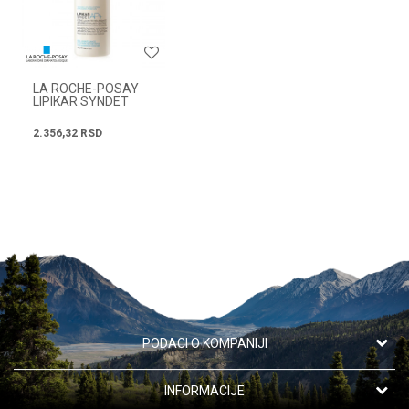
Poruka
LA ROCHE-POSAY
LIPIKAR SYNDET
KREMASTI GEL ZA
TUŠIRANJE 400 ML
2.356,32
RSD
POŠALJI
PODACI O KOMPANIJI
Apotekarska ustanova "Oaza zdravlja"
INFORMACIJE