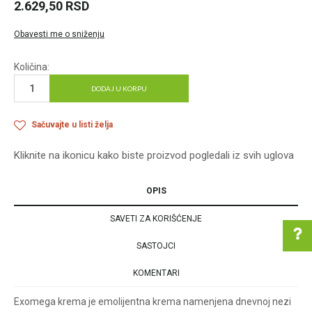
2.629,50
RSD
Obavesti me o sniženju
Količina:
DODAJ U KORPU
Sačuvajte u listi želja
Kliknite na ikonicu kako biste proizvod pogledali iz svih uglova
OPIS
SAVETI ZA KORIŠĆENJE
SASTOJCI
KOMENTARI
Pomoć pri kupovini
Exomega krema je emolijentna krema namenjena dnevnoj nezi