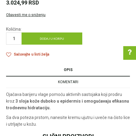
3.024,99
RSD
Obavesti me o sniženju
Količina:
DODAJ U KORPU
Sačuvajte u listi želja
OPIS
Pomoć pri kupovini
KOMENTARI
Ojačava barijeru vlage pomoću aktivnih sastojaka koji prodiru
kroz
3 sloja kože duboko u epidermis i omogućavaju efikasnu
Za više informacija u
trodnevnu hidrataciju.
vezi online porudžbine
Sa dva poteza prstom, nanesite kremu ujutru i uveče na čisto lice
pišite nam:
customers@oazazdrav
i utrljajte u kožu.
lja.rs
ili pozovite: