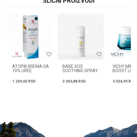
SLIČNI PROIZVODI
Ime/Nadimak
+381631105804
Email
Radno vreme
Svakog radnog dana od
08h do 16h
Poruka
ATOPIK KREMA SA
BABE SOS
VICHY MINE
10% UREE
SOOTHING SPRAY
BOOST LIGH
125ML
KREMA 50ML
1.209,60
RSD
2.063,88
RSD
3.024,99
RSD
POŠALJI