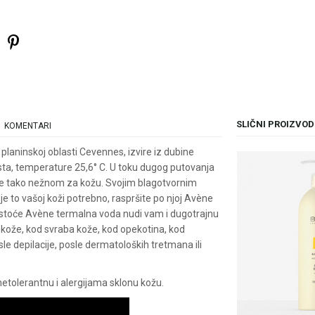
SLIČNI PROIZVOD
KOMENTARI
aninskoj oblasti Cevennes, izvire iz dubine
ista, temperature 25,6° C. U toku dugog putovanja
ine tako nežnom za kožu. Svojim blagotvornim
je to vašoj koži potrebno, raspršite po njoj Avène
istoće Avène termalna voda nudi vam i dugotrajnu
i kože, kod svraba kože, kod opekotina, kod
sle depilacije, posle dermatoloških tretmana ili
etolerantnu i alergijama sklonu kožu.