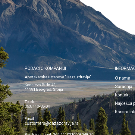
POŠALJI
PODACI O KOMPANIJI
INFORMAC
Apotekarska ustanova "Oaza zdravlja"
O nama
Kanarevo Brdo 42,
Saradnja
11191 Beograd, Srbija
Kontakt
Telefon:
Najčešća p
063/110-58-04
Korisni lin
Email:
customers@oazazdravlja.rs
Raiffeisen bank 265-1110310003048-70