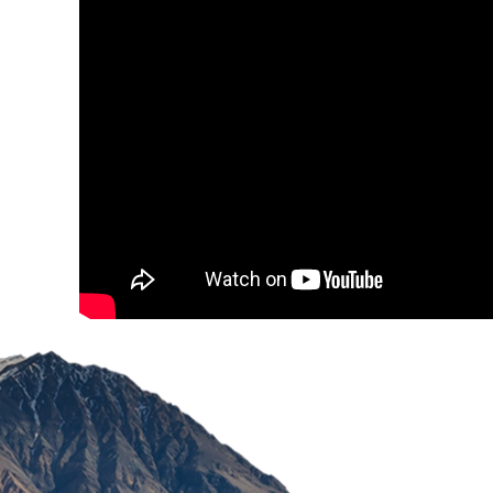
EUCERIN AQUAPORIN AC
KREMA 50 ML
2.435,76
RSD
Ime/Nadimak
Ema
Poruka