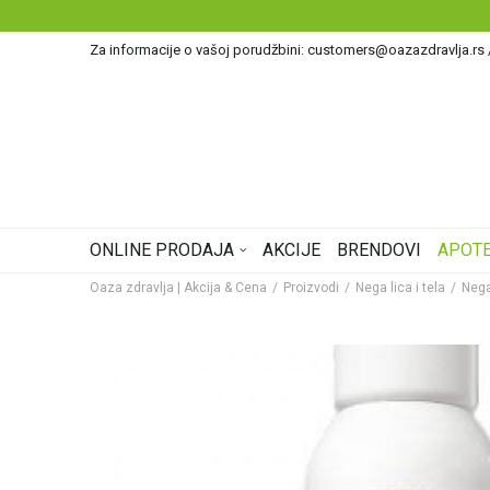
Za informacije o vašoj porudžbini: customers@oazazdravlja.rs
ONLINE PRODAJA
AKCIJE
BRENDOVI
APOTE
Oaza zdravlja | Akcija & Cena
Proizvodi
Nega lica i tela
Nega