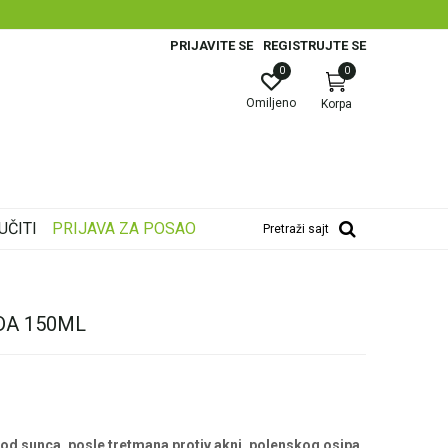
NJE PLATNIM KARTICAMA!
PRIJAVITE SE
REGISTRUJTE SE
0
0
Omiljeno
Korpa
UČITI
PRIJAVA ZA POSAO
Pretraži sajt
DA 150ML
od sunca, posle tretmana protiv akni, polenskog osipa,