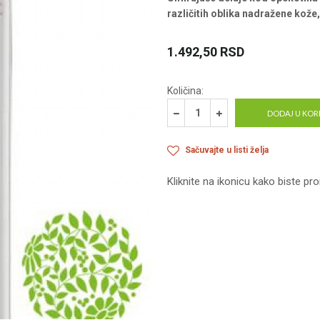
različitih oblika nadražene kože, 
1.492,50
RSD
Količina:
DODAJ U KOR
Sačuvajte u listi želja
Kliknite na ikonicu kako biste pro