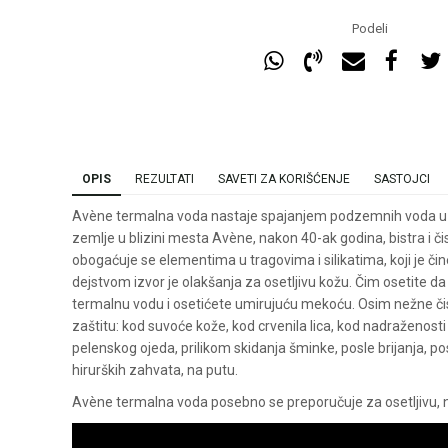
Podeli
OPIS
REZULTATI
SAVETI ZA KORIŠĆENJE
SASTOJCI
Avène termalna voda nastaje spajanjem podzemnih voda u pl
zemlje u blizini mesta Avène, nakon 40-ak godina, bistra i č
obogaćuje se elementima u tragovima i silikatima, koji je č
dejstvom izvor je olakšanja za osetljivu kožu. Čim osetite da 
termalnu vodu i osetićete umirujuću mekoću. Osim nežne č
zaštitu: kod suvoće kože, kod crvenila lica, kod nadraženost
pelenskog ojeda, prilikom skidanja šminke, posle brijanja, po
hirurških zahvata, na putu.
Avène termalna voda posebno se preporučuje za osetljivu, n