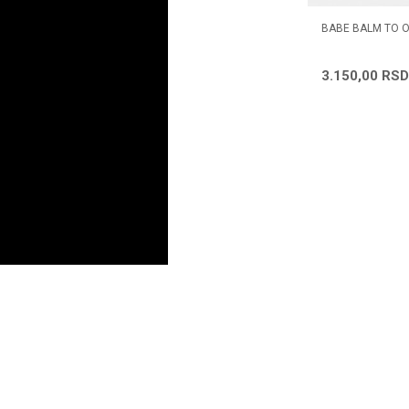
TIVE LIGHT
VICHY HOMME HIDRANTNA NEGA
BABE BALM TO O
PROTIV ZNAKOVA UMORA 50 ML
3.086,72
RSD
3.150,00
RSD
il