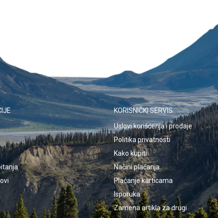
IJE
KORISNIČKI SERVIS
Uslovi korišćenja i prodaje
Politika privatnosti
Kako kupiti
itanja
Načini plaćanja
kovi
Plaćanje karticama
Isporuka
Zamena artikla za drugi