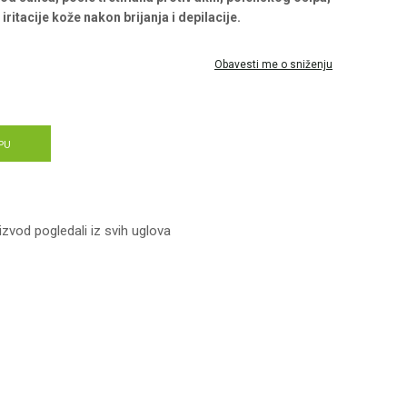
iritacije kože nakon brijanja i depilacije.
Obavesti me o sniženju
PU
izvod pogledali iz svih uglova