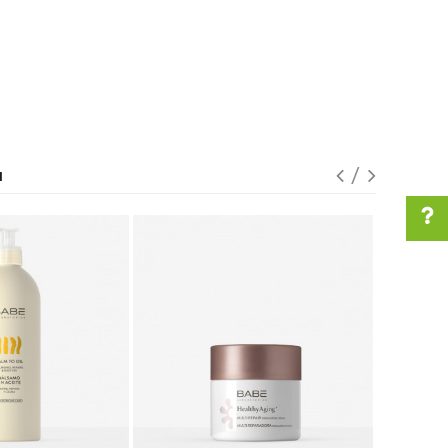
I
Pomoć pri kupovini
Za više informacija u
vezi online porudžbine
pišite nam: