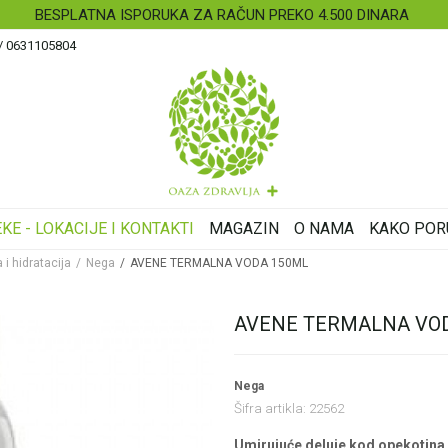
SIGURNO PLAĆA
 / 0631105804
KE - LOKACIJE I KONTAKTI
MAGAZIN
O NAMA
KAKO POR
 i hidratacija
Nega
AVENE TERMALNA VODA 150ML
AVENE TERMALNA VO
Nega
Šifra artikla:
22562
Umirujuće deluje kod opekotina 