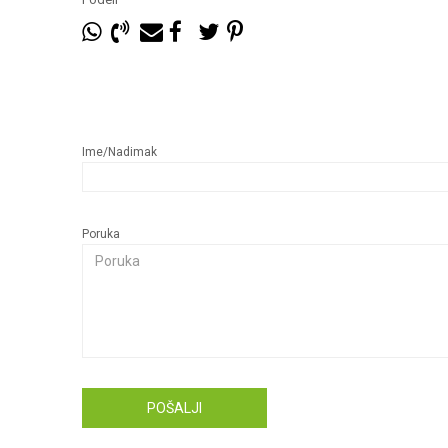
Ime/Nadimak
Poruka
POŠALJI