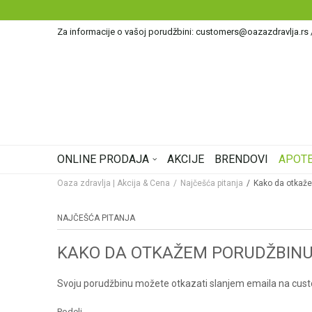
Za informacije o vašoj porudžbini: customers@oazazdravlja.rs
ONLINE PRODAJA
AKCIJE
BRENDOVI
APOTE
Oaza zdravlja | Akcija & Cena
Najčešća pitanja
Kako da otkaž
NAJČEŠĆA PITANJA
KAKO DA OTKAŽEM PORUDŽBINU
Svoju porudžbinu možete otkazati slanjem emaila na cus
Podeli