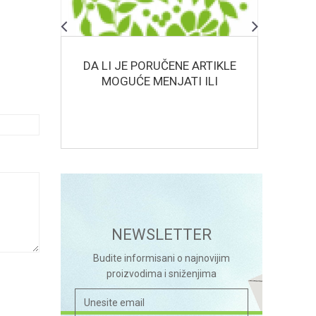
?
DA LI JE PORUČENE ARTIKLE
KAD
MOGUĆE MENJATI ILI
BIT
REKLAMIRATI U
MALOPRODAJNIM
OBJEKTIMA?
NEWSLETTER
Budite informisani o najnovijim
proizvodima i sniženjima