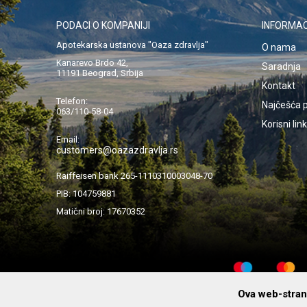
PODACI O KOMPANIJI
INFORMAC
Apotekarska ustanova "Oaza zdravlja"
O nama
Kanarevo Brdo 42,
Saradnja
11191 Beograd, Srbija
Kontakt
Telefon:
Najčešća p
063/110-58-04
Korisni lin
Email:
customers@oazazdravlja.rs
Raiffeisen bank 265-1110310003048-70
PIB: 104759881
Matični broj: 17670352
Ova web-strani
© 2019 Apotekarska ustanova „Oaza Zdravlja“ Beograd. Pre upot
lekarom ili farmaceutom. Fotografije proizvoda su informativnog kar