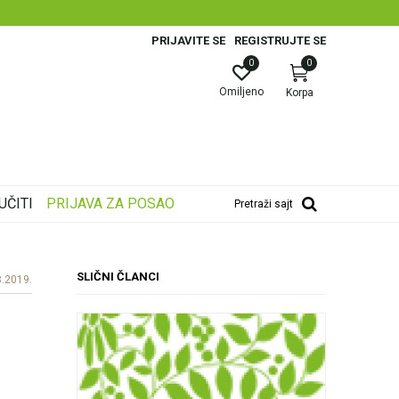
PRIJAVITE SE
REGISTRUJTE SE
0
0
Omiljeno
Korpa
UČITI
PRIJAVA ZA POSAO
Pretraži sajt
SLIČNI ČLANCI
8.2019.