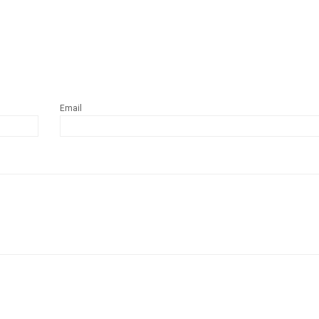
KAKO DA PORUČIM
Email