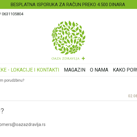
BESPLATNA ISPORUKA ZA RAČUN PREKO 4.500 DINARA
 / 0631105804
KE - LOKACIJE I KONTAKTI
MAGAZIN
O NAMA
KAKO POR
em porudžbinu?
02.0
?
tomers@oazazdravlja.rs