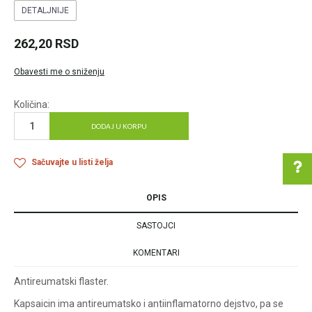
DETALJNIJE
262,20
RSD
Obavesti me o sniženju
Količina:
DODAJ U KORPU
Sačuvajte u listi želja
OPIS
Pomoć pri kupovini
SASTOJCI
KOMENTARI
Antireumatski flaster.
Za više informacija u
vezi online porudžbine
Kapsaicin ima antireumatsko i antiinflamatorno dejstvo, pa se