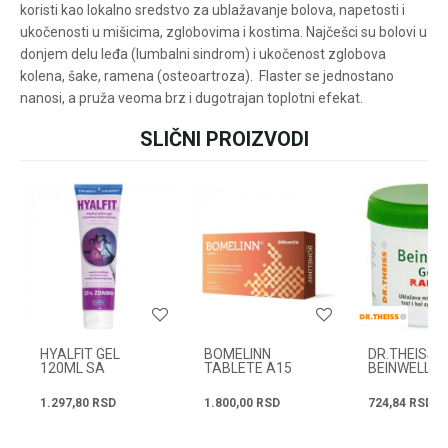
koristi kao lokalno sredstvo za ublažavanje bolova, napetosti i
pišite nam:
customers@oazazdrav
ukočenosti u mišicima, zglobovima i kostima. Najčešci su bolovi u
lja.rs
donjem delu leđa (lumbalni sindrom) i ukočenost zglobova
ili pozovite:
+381631105804
kolena, šake, ramena (osteoartroza). Flaster se jednostano
nanosi, a pruža veoma brz i dugotrajan toplotni efekat.
SLIČNI PROIZVODI
Ime/Nadimak
Radno vreme
Svakog radnog dana od
08h do 16h
Email
Poruka
HYALFIT GEL
BOMELINN
DR.THEISS
120ML SA
TABLETE A15
BEINWELL G
EFEKTOM
RAPID GEL 
HLAĐENJA
1.297,80
RSD
1.800,00
RSD
724,84
RSD