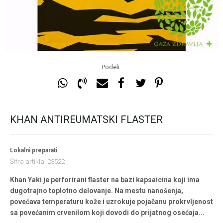
Podeli
KHAN ANTIREUMATSKI FLASTER
Lokalni preparati
Šifra artikla:
23522
Khan Yaki je perforirani flaster na bazi kapsaicina koji ima
dugotrajno toplotno delovanje. Na mestu nanošenja,
povećava temperaturu kože i uzrokuje pojačanu prokrvljenost
sa povećanim crvenilom koji dovodi do prijatnog osećaja
...