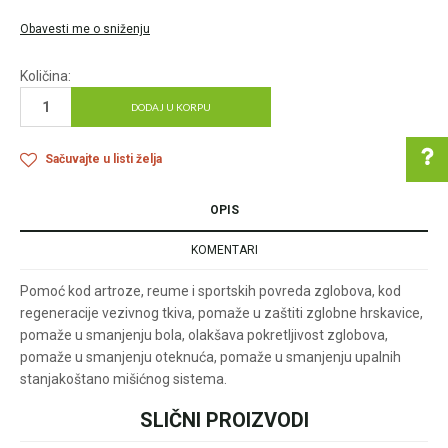
Obavesti me o sniženju
Količina:
DODAJ U KORPU
Sačuvajte u listi želja
OPIS
Pomoć pri kupovini
KOMENTARI
Pomoć kod artroze, reume i sportskih povreda zglobova, kod
regeneracije vezivnog tkiva, pomaže u zaštiti zglobne hrskavice,
Za više informacija u
pomaže u smanjenju bola, olakšava pokretljivost zglobova,
vezi online porudžbine
pomaže u smanjenju oteknuća, pomaže u smanjenju upalnih
pišite nam:
stanjakoštano mišićnog sistema.
customers@oazazdrav
lja.rs
SLIČNI PROIZVODI
Ime/Nadimak
ili pozovite:
+381631105804