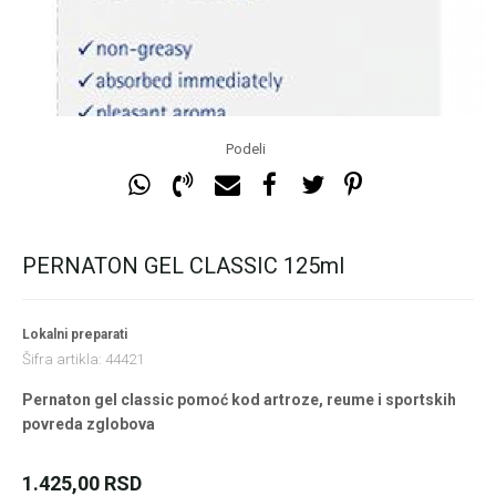
Podeli
PERNATON GEL CLASSIC 125ml
Lokalni preparati
Šifra artikla:
44421
Pernaton gel classic pomoć kod artroze, reume i sportskih
povreda zglobova
1.425,00
RSD