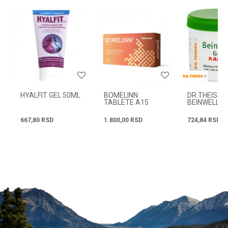
Email
Radno vreme
Svakog radnog dana od
08h do 16h
Poruka
HYALFIT GEL 50ML
BOMELINN
DR.THEISS
TABLETE A15
BEINWELL G
RAPID GEL 
667,80
RSD
1.800,00
RSD
724,84
RSD
POŠALJI