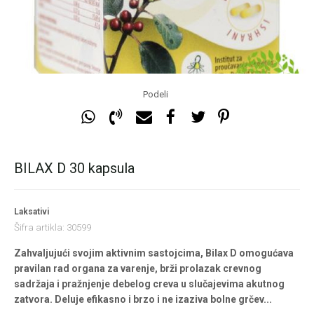
Podeli
BILAX D 30 kapsula
Laksativi
Šifra artikla:
30599
Zahvaljujući svojim aktivnim sastojcima, Bilax D omogućava
pravilan rad organa za varenje, brži prolazak crevnog
sadržaja i pražnjenje debelog creva u slučajevima akutnog
zatvora. Deluje efikasno i brzo i ne izaziva bolne grčev
...