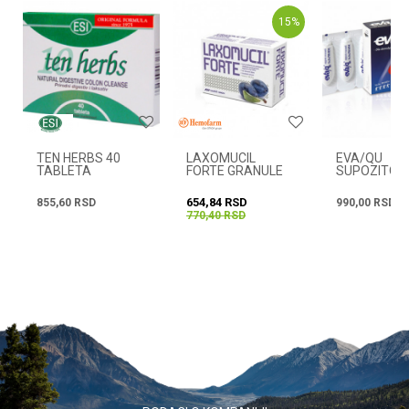
15
%
Email
Radno vreme
Svakog radnog dana od
08h do 16h
Poruka
TEN HERBS 40
LAXOMUCIL
EVA/QU
TABLETA
FORTE GRANULE
SUPOZITORI
KOM.
654,84
RSD
855,60
RSD
990,00
RSD
770,40
RSD
POŠALJI