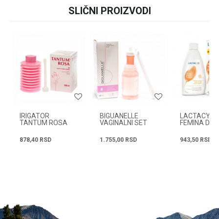
ili pozovite:
+381631105804
SLIČNI PROIZVODI
Ime/Nadimak
Email
Radno vreme
Svakog radnog dana od
08h do 16h
Poruka
IRIGATOR
BIGUANELLE
LACTACYD
TANTUM ROSA
VAGINALNI SET
FEMINA DAI
LOSION 400
878,40
RSD
1.755,00
RSD
943,50
RSD
POŠALJI