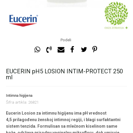
Podeli
EUCERIN pH5 LOSION INTIM-PROTECT 250
ml
Intimna higijena
Šifra artikla:
26821
Eucerin Losion za intimnu higijenu ima pH vrednost
4,5 prilagođenu ženskoj intimnoj regiji, i blagi surfaktantni
sistem tenzida. Formulisan sa mlečnom kiselinom same
kože, održava prirodnu vaginalnu mikrofloru, dok umiruje