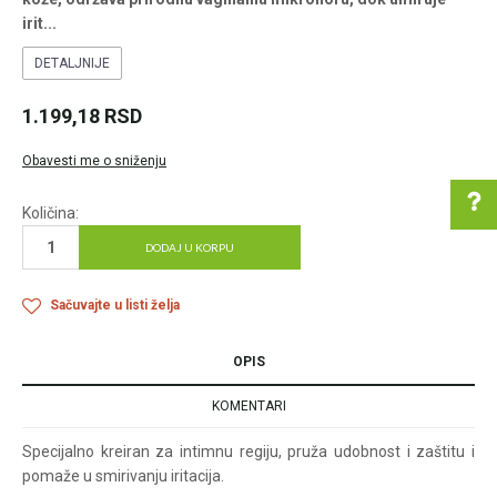
irit
...
DETALJNIJE
1.199,18
RSD
Obavesti me o sniženju
Količina:
DODAJ U KORPU
Pomoć pri kupovini
Sačuvajte u listi želja
OPIS
Za više informacija u
KOMENTARI
vezi online porudžbine
pišite nam:
Specijalno kreiran za intimnu regiju, pruža udobnost i zaštitu i
customers@oazazdrav
pomaže u smirivanju iritacija.
lja.rs