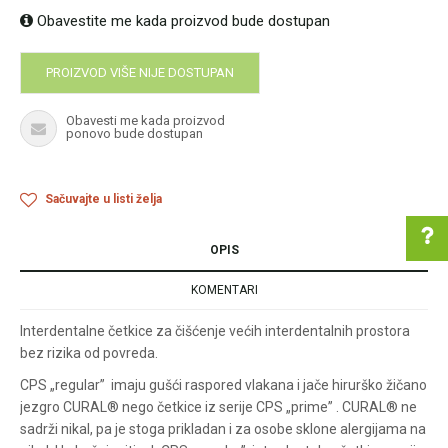
Obavestite me kada proizvod bude dostupan
PROIZVOD VIŠE NIJE DOSTUPAN
Obavesti me kada proizvod
ponovo bude dostupan
Sačuvajte u listi želja
OPIS
KOMENTARI
Pomoć pri kupovini
Interdentalne četkice za čišćenje većih interdentalnih prostora
bez rizika od povreda.
CPS „regular” imaju gušći raspored vlakana i jače hirurško žičano
Za više informacija u
jezgro CURAL® nego četkice iz serije CPS „prime” . CURAL® ne
vezi online porudžbine
sadrži nikal, pa je stoga prikladan i za osobe sklone alergijama na