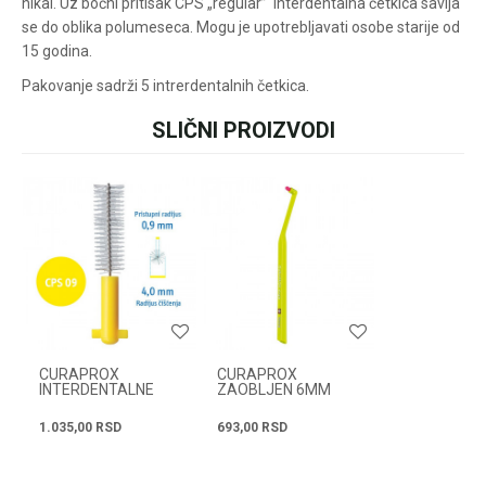
nikal. Uz bočni pritisak CPS „regular” interdentalna četkica savija
pišite nam:
customers@oazazdrav
se do oblika polumeseca. Mogu je upotrebljavati osobe starije od
lja.rs
15 godina.
ili pozovite:
+381631105804
Pakovanje sadrži 5 intrerdentalnih četkica.
SLIČNI PROIZVODI
Ime/Nadimak
Radno vreme
Svakog radnog dana od
08h do 16h
Email
Poruka
CURAPROX
CURAPROX
INTERDENTALNE
ZAOBLJEN 6MM
CPS 09 + UHS 451
CS1006
1.035,00
RSD
693,00
RSD
POŠALJI