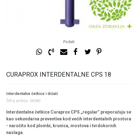
Podeli
CURAPROX INTERDENTALNE CPS 18
Interdentalne četkice i držači
Šifra artikla:
36080
Interdentalne četkice Curaprox CPS „regular” preporučuju se
kao sekundarna preventiva kod većih interdentalnih prostora
- naročito kod plombi, krunica, mostova i tvrdokornih
naslaga.